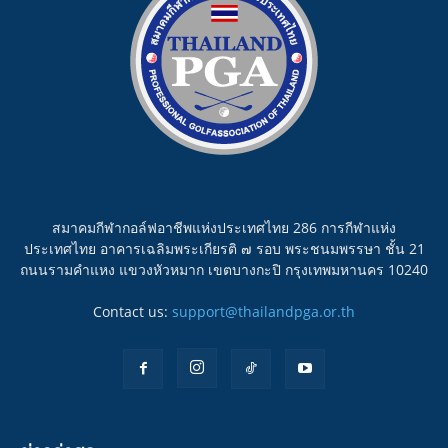
สมาคมกีฬากอล์ฟอาชีพแห่งประเทศไทย 286 การกีฬาแห่ง
ประเทศไทย อาคารเฉลิมพระเกียรติ ๗ รอบ พระชนมพรรษา ชั้น 21
ถนนรามคำแหง แขวงหัวหมาก เขตบางกะปิ กรุงเทพมหานคร 10240
Contact us:
support@thailandpga.or.th