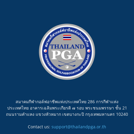
สมาคมกีฬากอล์ฟอาชีพแห่งประเทศไทย 286 การกีฬาแห่ง
ประเทศไทย อาคารเฉลิมพระเกียรติ ๗ รอบ พระชนมพรรษา ชั้น 21
ถนนรามคำแหง แขวงหัวหมาก เขตบางกะปิ กรุงเทพมหานคร 10240
Contact us:
support@thailandpga.or.th