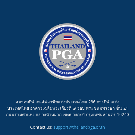
สมาคมกีฬากอล์ฟอาชีพแห่งประเทศไทย 286 การกีฬาแห่ง
ประเทศไทย อาคารเฉลิมพระเกียรติ ๗ รอบ พระชนมพรรษา ชั้น 21
ถนนรามคำแหง แขวงหัวหมาก เขตบางกะปิ กรุงเทพมหานคร 10240
Contact us:
support@thailandpga.or.th