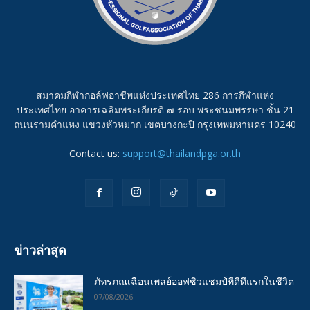
สมาคมกีฬากอล์ฟอาชีพแห่งประเทศไทย 286 การกีฬาแห่ง
ประเทศไทย อาคารเฉลิมพระเกียรติ ๗ รอบ พระชนมพรรษา ชั้น 21
ถนนรามคำแหง แขวงหัวหมาก เขตบางกะปิ กรุงเทพมหานคร 10240
Contact us:
support@thailandpga.or.th
ข่าวล่าสุด
ภัทรภณเฉือนเพลย์ออฟซิวแชมป์ทีดีทีแรกในชีวิต
07/08/2026