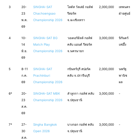
3
20-
SINGHA-SAT
โลตัส วัลเล่ย์ กอล์ฟ
2,000,000
เทพนคร
23
Chachoengsao
รีสอร์ท
ฝ่ายศูนย์
พ.ค.
Championship 2026
จ.ฉะเชิงเทรา
69
4
10-
SINGHA-SAT BG
วอเตอร์มิลล์ กอล์ฟ
3,000,000
นิรันดร์
14
Match Play
คลับ แอนด์ รีสอร์ท
แซ่อึ้ง
มิ.ย.
Championship 2026
จ.นครนายก
69
5
8-11
SINGHA-SAT
กบินทร์บุรี สปอร์ต
2,000,000
นพรัฐ
ก.ค.
Prachinburi
คลับ จ.ปราจีนบุรี
พานิช
69
Championship 2026
ผล
6*
20-
SINGHA-SAT MBK
ลำลูกกา กอล์ฟ คลับ
3,000,000
-
23
Championship 2026
จ.ปทุมธานี
ส.ค.
69
7*
27-
Singha Bangkok
บางกอก กอล์ฟ คลับ
3,000,000
-
30
Open 2026
จ.ปทุมธานี
ส.ค.