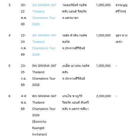
3
20-
3rd SINGHA-SAT
วอเตอร์มิลล์ กอล์ฟ
1,000,000
ธรรมนูญ
22
Thailand
คลับ แอนด์ รีสอร์ท
ศรีโรจน์
พ.ค.
Champions Tour
จ.นครนายก
69
2026
4
22-
4th SINGHA-SAT
รอยัล หัวหิน กอล์ฟ
1,000,000
อุดร ดวง
24
Thailand
คอร์ส
เดชา
ก.ค.
Champions Tour
จ.ประจวบคีรีขันธ์
69
2026
5
23-
5th SINGHA-SAT
แบล็ค เมาเท่น กอล์ฟ
1,000,000
-
25
Thailand
คลับ
ก.ย.
Champions Tour
จ.ประจวบคีรีขันธ์
69
2026
6
4-6
6th SINGHA-SAT
แรนโช ชาญวีร์
2,000,000
-
พ.ย.
Thailand
รีสอร์ท แอนด์ คันทรี
69
Champions Tour
คลับ จ.นครราชสีมา
2026
[Boonchu
Ruangkit
Invitation]