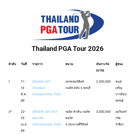
Thailand PGA Tour 2026
ลำดับ
วันที่
รายการ
สนาม
เงินรางวัล
ผู้ชนะ
(บาท)
1
11-
SINGHA-SAT
เทรชเชอร์ฮิลล์
2,000,000
ชนม์
14
Chonburi
กอล์ฟ คลับ จ.ชลบุรี
เจริญ
มี.ค.
Championship 2026
บารมีธน
69
เศรษฐ์
2*
22-
SINGHA-SAT ADT
รอยัล หัวหิน กอล์ฟ
3,000,000
อมรินทร์
25
Hua Hin
คอร์ส
กรัย
เม.ย.
Championship 2026
จ.ประจวบคีรีขันธ์
วิเชียร
69