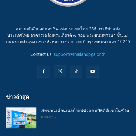
สมาคมกีฬากอล์ฟอาชีพแห่งประเทศไทย 286 การกีฬาแห่ง
ประเทศไทย อาคารเฉลิมพระเกียรติ ๗ รอบ พระชนมพรรษา ชั้น 21
ถนนรามคำแหง แขวงหัวหมาก เขตบางกะปิ กรุงเทพมหานคร 10240
Contact us:
support@thailandpga.or.th
ข่าวล่าสุด
ภัทรภณเฉือนเพลย์ออฟซิวแชมป์ทีดีทีแรกในชีวิต
07/08/2026