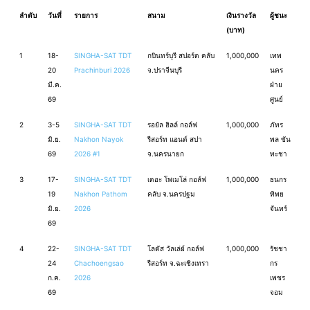
ลำดับ
วันที่
รายการ
สนาม
เงินรางวัล
ผู้ชนะ
(บาท)
1
18-
SINGHA-SAT TDT
กบินทร์บุรี สปอร์ต คลับ
1,000,000
เทพ
20
Prachinburi 2026
จ.ปราจีนบุรี
นคร
มี.ค.
ฝ่าย
69
ศูนย์
2
3-5
SINGHA-SAT TDT
รอยัล ฮิลล์ กอล์ฟ
1,000,000
ภัทร
มิ.ย.
Nakhon Nayok
รีสอร์ท แอนด์ สปา
พล ขัน
69
2026 #1
จ.นครนายก
ทะชา
3
17-
SINGHA-SAT TDT
เดอะ โพเมโล่ กอล์ฟ
1,000,000
ธนกร
19
Nakhon Pathom
คลับ จ.นครปฐม
ทิพย
มิ.ย.
2026
จันทร์
69
4
22-
SINGHA-SAT TDT
โลตัส วัลเล่ย์ กอล์ฟ
1,000,000
รัชชา
24
Chachoengsao
รีสอร์ท จ.ฉะเชิงเทรา
กร
ก.ค.
2026
เพชร
69
จอม