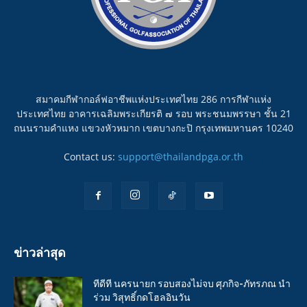
สมาคมกีฬากอล์ฟอาชีพแห่งประเทศไทย 286 การกีฬาแห่ง
ประเทศไทย อาคารเฉลิมพระเกียรติ ๗ รอบ พระชนมพรรษา ชั้น 21
ถนนรามคำแหง แขวงหัวหมาก เขตบางกะปิ กรุงเทพมหานคร 10240
Contact us:
support@thailandpga.or.th
ข่าวล่าสุด
ทีดีที นครนายก รอบสองไม่จบ ศุภกิจ-ภัทรภณ นำ
ร่วม วิสุทธิ์กดโฮลอินวัน