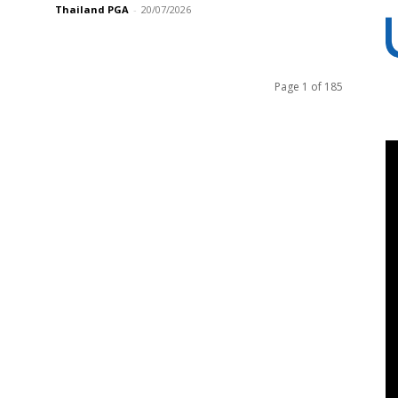
Thailand PGA
-
20/07/2026
Page 1 of 185