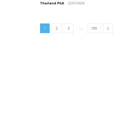
Thailand PGA
-
22/07/2026
...
1
2
3
185