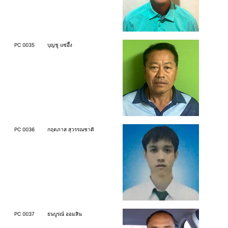
PC 0035
บุญชู แซ่อึ้ง
PC 0036
กฤตภาส สุวรรณชาติ
PC 0037
ธนบูรณ์ ออมสิน