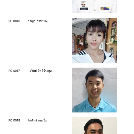
PC 0016
วรญา กรรเชียง
PC 0017
วรวิทย์ สิทธิวีระกุล
PC 0018
ไผ่พันธุ์ ทองอิ่ม