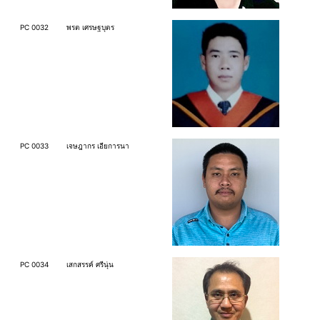
PC 0032
พรต เศรษฐบุตร
PC 0033
เจษฎากร เอียการนา
PC 0034
เสกสรรค์ ศรีนุ่น