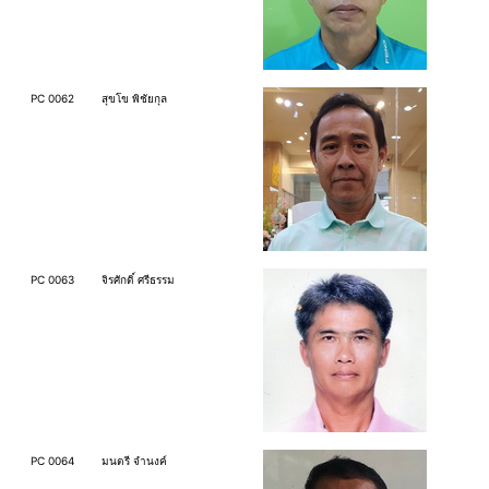
PC 0062
สุขโข พิชัยกุล
PC 0063
จิรศักดิ์ ศรีธรรม
PC 0064
มนตรี จำนงค์