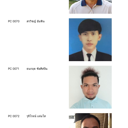
PC 0070
สรวิชญ์ อัมพิน
PC 0071
ธนกฤต ชัยศิลปิน
PC 0072
รุจิโรจน์ แจ่มใส