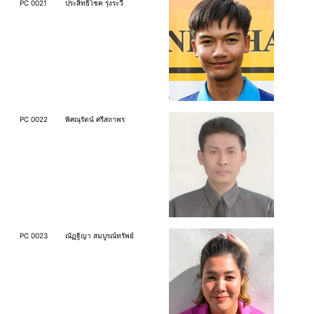
PC 0021
ประ​สิทธิโชค​ รุ่ง​ระ​วี​
PC 0022
พิศณุรัตน์ ศรีสถาพร
PC 0023
ณัฏฐิญา สมบูรณ์ทรัพย์