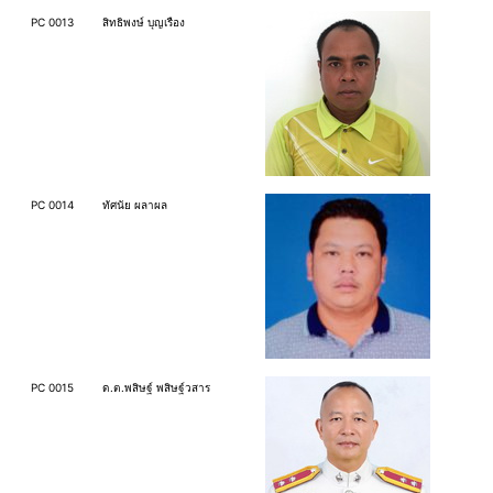
PC 0013
สิทธิพงษ์ บุญเรือง
PC 0014
ทัศนัย ผลาผล
PC 0015
ด.ต.พสิษฐ์ พสิษฐ์วสาร