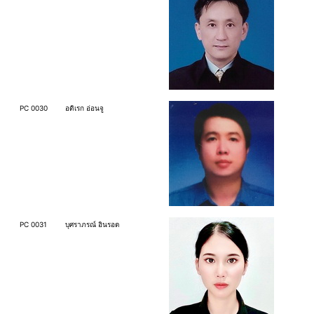
PC 0030
อดิเรก อ่อนจู
PC 0031
บุศราภรณ์ อินรอด