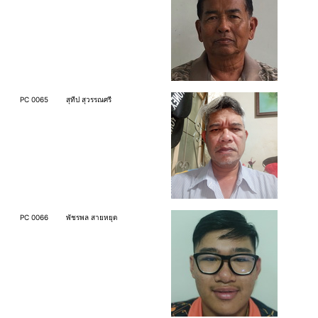
PC 0065
สุทีป สุวรรณศรี
PC 0066
พัชรพล สายหยุด