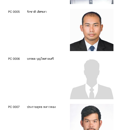
PC 0005
รักชาติ เลิศชลา
PC 0006
บรรพต บุญไพศาลเสรี
PC 0007
ประกายยุทธ หลาวทอง