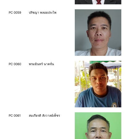
PC 0059
ปรัชญา พลอยประไพ
PC 0060
พรมมินทร์ นาคจั่น
PC 0061
สมเกียรติ สังวาลย์เพ็ชร