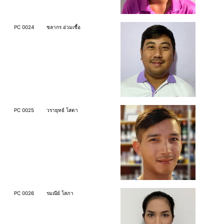
PC 0024
ชลากร อ่วมเชื้อ
PC 0025
วรายุทธ์ โสดา
PC 0026
รมณีย์ โสภา