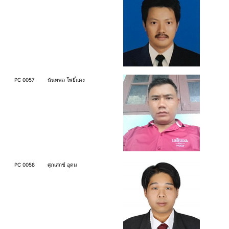
PC 0057
นันทพล โพธิ์แดง
PC 0058
ศุภเสกข์ อุดม