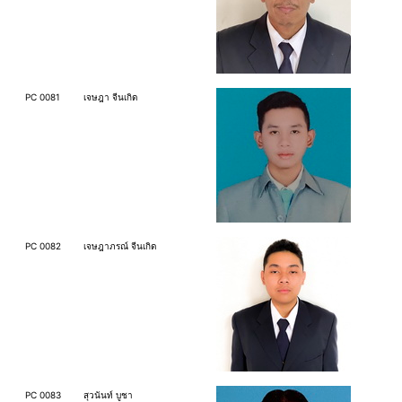
PC 0081
เจษฎา จีนเกิด
PC 0082
เจษฎาภรณ์ จีนเกิด
PC 0083
สุวนันท์ บูชา