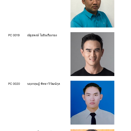
PC 0019
ณัฐธพงษ์ โยธินเรืองรอง
PC 0020
บฤงกฤษฎ์ พิทยาวิวัฒน์กุล