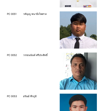
PC 0051
วทัญญู พนายิ่งไพศาล
PC 0052
วรรธนนันท์ ศรีประสิทธิ์
PC 0053
อรัณย์ พีรภูมิ