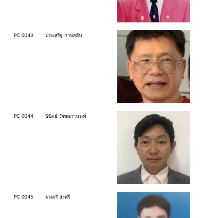
PC 0043
ประเสริฐ กาบสลับ
PC 0044
ธิปัตย์ วัฑฒกานนท์
PC 0045
มนตรี ส่งศรี