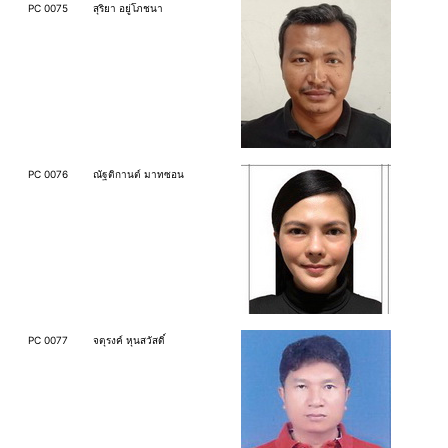
PC 0075
สุริยา อยู่โภชนา
PC 0076
ณัฐติกานต์ มาทซอน
PC 0077
จตุรงค์ หุนสวัสดิ์