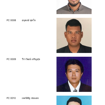
PC 0008
อนุพงษ์ สุดใจ
PC 0009
วีราวัฒน์ เจริญสุข
PC 0010
เจตนิพิฐ เชยแสง