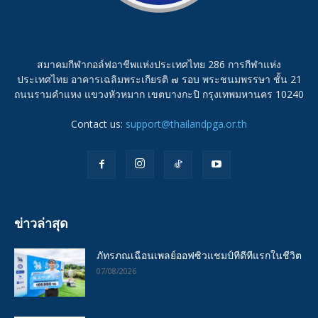
สมาคมกีฬากอล์ฟอาชีพแห่งประเทศไทย 286 การกีฬาแห่ง
ประเทศไทย อาคารเฉลิมพระเกียรติ ๗ รอบ พระชนมพรรษา ชั้น 21
ถนนรามคำแหง แขวงหัวหมาก เขตบางกะปิ กรุงเทพมหานคร 10240
Contact us:
support@thailandpga.or.th
ข่าวล่าสุด
ภัทรภณเฉือนเพลย์ออฟซิวแชมป์ทีดีทีแรกในชีวิต
07/08/2026