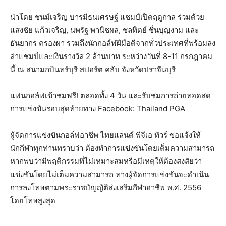
นำโดย ชนม์เจริญ บารมีธนเศรษฐ์ แชมป์เปิดฤดูกาล ร่วมด้วย
แสงชัย แก้วเจริญ, นพรัฐ พานิชผล, ชลทิตย์ ชื่นบุญงาม และ
ธันยากร ครองผา รวมถึงนักกอล์ฟฝีมือดีจากทั่วประเทศที่พร้อมลง
ล่าแชมป์และเงินรางวัล 2 ล้านบาท ระหว่างวันที่ 8-11 กรกฎาคม
นี้ ณ สนามกบินทร์บุรี สปอร์ต คลับ จังหวัดปราจีนบุรี
แฟนกอล์ฟเข้าชมฟรี! ตลอดทั้ง 4 วัน และรับชมการถ่ายทอดสด
การแข่งขันรอบสุดท้ายทาง Facebook: Thailand PGA
ผู้จัดการแข่งขันกอล์ฟอาชีพ ไทยแลนด์ พีจีเอ ทัวร์ ขอแจ้งให้
นักกีฬาทุกท่านทราบว่า ต้องทำการแข่งขันโดยเต็มความสามารถ
หากพบว่ามีพฤติกรรมที่ไม่เหมาะสมหรือมีเหตุให้ต้องสงสัยว่า
แข่งขันโดยไม่เต็มความสามารถ ทางผู้จัดการแข่งขันจะดำเนิน
การลงโทษตามพระราชบัญญัติส่งเสริมกีฬาอาชีพ พ.ศ. 2556
โดยโทษสูงสุด