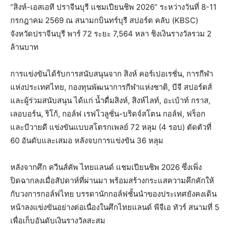
“สิงห์-เอสเอที ปราจีนบุรี แชมเปียนชิพ 2026” ระหว่างวันที่ 8-11
กรกฎาคม 2569 ณ สนามกบินทร์บุรี สปอร์ต คลับ (KBSC)
จังหวัดปราจีนบุรี พาร์ 72 ระยะ 7,564 หลา ชิงเงินรางวัลรวม 2
ล้านบาท
การแข่งขันได้รับการสนับสนุนจาก สิงห์ คอร์เปอเรชั่น, การกีฬา
แห่งประเทศไทย, กองทุนพัฒนาการกีฬาแห่งชาติ, บีจี สปอร์ตส์
และผู้ร่วมสนับสนุน ได้แก่ น้ำดื่มสิงห์, สิงห์ไลท์, อะเบ้าท์ กราส,
เลอบอร์น, ริโก้, กอล์ฟ เรฟโวลูชั่น-บริดจ์สโตน กอล์ฟ, ฟร็อก
และบีวายดี แข่งขันแบบสโตรกเพลย์ 72 หลุม (4 รอบ) ตัดตัวที่
60 อันดับและเสมอ หลังจบการแข่งขัน 36 หลุม
หลังจากศึก ควีนส์คัพ ไทยแลนด์ แชมเปียนชิพ 2026 ซึ่งเพิ่ง
ปิดฉากลงเมื่อสัปดาห์ที่ผ่านมา พร้อมสร้างกระแสความคึกคักให้
กับวงการกอล์ฟไทย บรรดานักกอล์ฟชั้นนำของประเทศยังคงเดิน
หน้าลงแข่งขันอย่างต่อเนื่องในศึกไทยแลนด์ พีจีเอ ทัวร์ สนามที่ 5
เพื่อเก็บอันดับเงินรางวัลสะสม