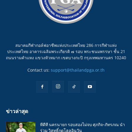
สมาคมกีฬากอล์ฟอาชีพแห่งประเทศไทย 286 การกีฬาแห่ง
ประเทศไทย อาคารเฉลิมพระเกียรติ ๗ รอบ พระชนมพรรษา ชั้น 21
ถนนรามคำแหง แขวงหัวหมาก เขตบางกะปิ กรุงเทพมหานคร 10240
Contact us:
support@thailandpga.or.th
ข่าวล่าสุด
ทีดีที นครนายก รอบสองไม่จบ ศุภกิจ-ภัทรภณ นำ
ร่วม วิสุทธิ์กดโฮลอินวัน