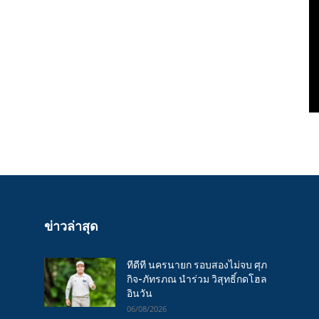
ข่าวล่าสุด
ทีดีที นครนายก รอบสองไม่จบ ศุภ
กิจ-ภัทรภณ นำร่วม วิสุทธิ์กดโฮล
อินวัน
06/08/2026