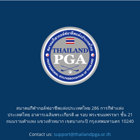
สมาคมกีฬากอล์ฟอาชีพแห่งประเทศไทย 286 การกีฬาแห่ง
ประเทศไทย อาคารเฉลิมพระเกียรติ ๗ รอบ พระชนมพรรษา ชั้น 21
ถนนรามคำแหง แขวงหัวหมาก เขตบางกะปิ กรุงเทพมหานคร 10240
Contact us:
support@thailandpga.or.th