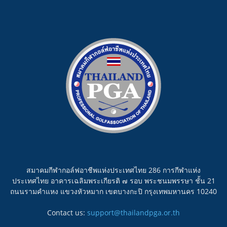
สมาคมกีฬากอล์ฟอาชีพแห่งประเทศไทย 286 การกีฬาแห่ง
ประเทศไทย อาคารเฉลิมพระเกียรติ ๗ รอบ พระชนมพรรษา ชั้น 21
ถนนรามคำแหง แขวงหัวหมาก เขตบางกะปิ กรุงเทพมหานคร 10240
Contact us:
support@thailandpga.or.th