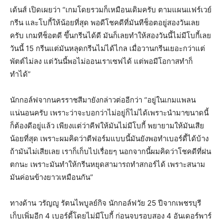
เด้นส์ เปิดเผยว่า “เกมโดยรวมก็เหมือนเดิมครับ ตามแผนแฟร์เวย์
กรีน และโบกี้ให้น้อยที่สุด พอดีโชคดีที่มันทีช็อตอยู่สองวันเลย
ครับ เกมทีช็อตดี ขึ้นกรีนได้ดี มันก็เลยทำให้สองวันนี้ไม่มีโบกี้เลย
วันนี้ 15 กรีนแต่มันหลุดกรีนไม่ได้ไกล เมื่อวานกรีนเยอะกว่าแต่
พัตต์ไม่ลง แต่วันนี้พอไม่ออนเราเซฟได้ แต่พอมีโอกาสทำก็
ทำได้”
นักกอล์ฟจากนครราชสีมายังกล่าวต่ออีกว่า “อยู่ในเกมแพลน
แน่นอนครับ เพราะว่าจะบอกว่าไม่อยู่ก็ไม่ได้เพราะนำมาขนาดนี้
ก็ต้องดีอยู่แล้ว เพียงแต่ว่าคีฟให้มันไม่มีโบกี้ พยายามให้มันเสีย
น้อยที่สุด เพราะผมคิดว่าตีฟอร์มแบบนี้มันยังพอทำเบอร์ดี้ได้บ้าง
ถ้ามันไม่เสียเลย เราก็เก็บไปเรื่อยๆ นอกจากนี้ผมคิดว่าโชคดีที่ฝน
ตกนะ เพราะมันทำให้กรีนหยุดสามารถทำสกอร์ได้ เพราะสนาม
มันค่อนข้างยาวเหมือนกัน”
ทางด้าน วรัญญู รัตนไพบูลย์กิจ นักกอล์ฟวัย 25 ปีจากเพชรบุรี
เก็บเพิ่มอีก 4 เบอร์ดี้โดยไม่มีโบกี้ ก่อนจบรอบสอง 4 อันเดอร์พาร์