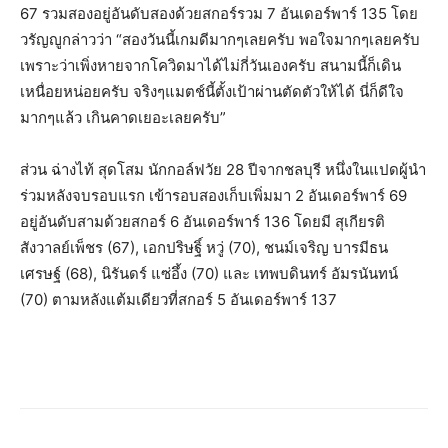
67 รวมสองอยู่อันดับสองด้วยสกอร์รวม 7 อันเดอร์พาร์ 135 โดย
วรัญญูกล่าวว่า “สองวันนี้เกมดีมากๆเลยครับ พอใจมากๆเลยครับ
เพราะว่าเพิ่งหายจากโควิดมาได้ไม่กี่วันเองครับ สนามนี้ก็เดิน
เหนื่อยหน่อยครับ จริงๆแมตช์นี้ตั้งเป้าผ่านตัดตัวให้ได้ นี่ก็ดีใจ
มากๆแล้ว เกินคาดเยอะเลยครับ”
ส่วน ฉ่างไท้ สุดโสม นักกอล์ฟวัย 28 ปีจากชลบุรี หนึ่งในแปดผู้นำ
ร่วมหลังจบรอบแรก เข้ารอบสองเก็บเพิ่มมา 2 อันเดอร์พาร์ 69
อยู่อันดับสามด้วยสกอร์ 6 อันเดอร์พาร์ 136 โดยมี สุเกียรติ
สังวาลย์เพ็ชร (67), เอกปริษฐิ์ หวู่ (70), ชนม์เจริญ บารมีธน
เศรษฐ์ (68), นิรันดร์ แซ่อึ้ง (70) และ เทพบดินทร์ อัมรนันทน์
(70) ตามหลังแต้มเดียวที่สกอร์ 5 อันเดอร์พาร์ 137