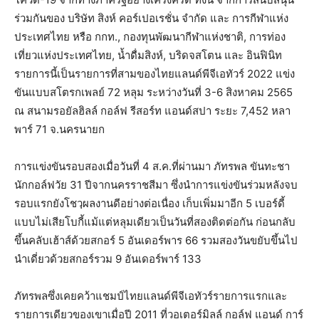
ร่วมกันของ บริษัท สิงห์ คอร์เปอเรชั่น จำกัด และ การกีฬาแห่ง
ประเทศไทย หรือ กกท., กองทุนพัฒนากีฬาแห่งชาติ, การท่อง
เที่ยวแห่งประเทศไทย, น้ำดื่มสิงห์, บริดจสโตน และ อินฟินิท
รายการนี้เป็นรายการที่สามของไทยแลนด์พีจีเอทัวร์ 2022 แข่ง
ขันแบบสโตรกเพลย์ 72 หลุม ระหว่างวันที่ 3-6 สิงหาคม 2565
ณ สนามรอยัลฮิลล์ กอล์ฟ รีสอร์ท แอนด์​สปา ระยะ 7,452 หลา
พาร์ 71 จ.นครนายก
การแข่งขันรอบสองเมื่อวันที่ 4 ส.ค.ที่ผ่านมา ภัทรพล ขันทะชา
นักกอล์ฟวัย 31 ปีจากนครราชสีมา ซึ่งนำการแข่งขันร่วมหลังจบ
รอบแรกยังโชวฺผลงานดีอย่างต่อเนื่อง เก็บเพิ่มมาอีก 5 เบอร์ดี้
แบบไม่เสียโบกี้แม้แต่หลุมเดียวเป็นวันที่สองติดต่อกัน ก่อนกลับ
ขึ้นคลับเฮ้าส์ด้วยสกอร์ 5 อันเดอร์พาร​ 66 รวมสองวันขยับขึ้นไป
นำเดี่ยวด้วยสกอร์รวม 9 อันเดอร์พาร์ 133
ภัทรพลซึ่งเคยคว้าแชมป์ไทยแลนด์พีจีเอทัวร์รายการแรกและ
รายการเดียวของเขาเมื่อปี 2011 ที่วอเตอร์มิลล์ กอล์ฟ แอนด์ การ์