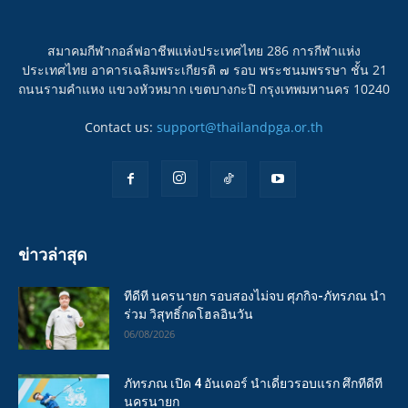
สมาคมกีฬากอล์ฟอาชีพแห่งประเทศไทย 286 การกีฬาแห่ง
ประเทศไทย อาคารเฉลิมพระเกียรติ ๗ รอบ พระชนมพรรษา ชั้น 21
ถนนรามคำแหง แขวงหัวหมาก เขตบางกะปิ กรุงเทพมหานคร 10240
Contact us:
support@thailandpga.or.th
ข่าวล่าสุด
ทีดีที นครนายก รอบสองไม่จบ ศุภกิจ-ภัทรภณ นำ
ร่วม วิสุทธิ์กดโฮลอินวัน
06/08/2026
ภัทรภณ เปิด 4 อันเดอร์ นำเดี่ยวรอบแรก ศึกทีดีที
นครนายก