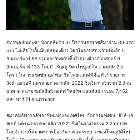
ภัทรพล ขันทะชา นักกอล์ฟวัย 31 ปีจากนครราชสีมาผ่าน 36 แรก
แบบไม่เสียโบกี้แม้แต่หลุมเดียว โดยในรอบสองเก็บเพิ่มอีก 5
อันเดอร์พาร์ 66 รวมสองวันขยับขึ้นไปนำเดี่ยวด้วยสกอร์ 9
อันเดอร์พาร์ 133 โดยมี วรัญญู รัตนไพบูลย์กิจ ตามหลัง 2 ส
โตรก ในการแข่งขันกอล์ฟอาชีพไทยแลนด์พีจีเอทัวร์ รายการ
สิงห์-เอสเอที นครนายก คลาสสิก 2022 ชิงเงินรางวัลรวม 2 ล้าน
บาท ณ สนามรอยัลฮิลล์ กอล์ฟ รีสอร์ท แอนด์​สปา ระยะ 7,452
หลา พาร์ 71 จ.นครนายก
สมาคมกีฬากอล์ฟอาชีพแห่งประเทศไทย จัดการแข่งขัน “สิงห์-เอ
สเอที นครนายก คลาสสิก 2022” ชิงเงินรางวัลรวม 2 ล้านบาท
โดยจัดภายใต้มาตรการป้องกันการแพร่ระบาดของโรคอุบัติใหม่
โควิด-19 จากทางภาครัฐอย่างเคร่งครัด ทั้งนี้ จากการสนับสนุน