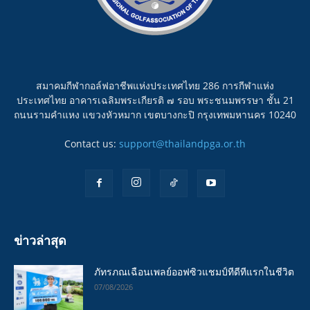
สมาคมกีฬากอล์ฟอาชีพแห่งประเทศไทย 286 การกีฬาแห่ง
ประเทศไทย อาคารเฉลิมพระเกียรติ ๗ รอบ พระชนมพรรษา ชั้น 21
ถนนรามคำแหง แขวงหัวหมาก เขตบางกะปิ กรุงเทพมหานคร 10240
Contact us:
support@thailandpga.or.th
ข่าวล่าสุด
ภัทรภณเฉือนเพลย์ออฟซิวแชมป์ทีดีทีแรกในชีวิต
07/08/2026