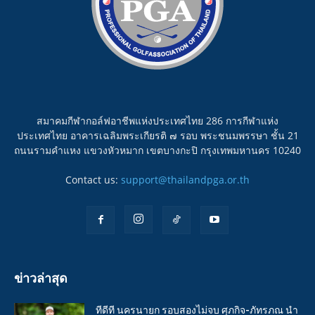
สมาคมกีฬากอล์ฟอาชีพแห่งประเทศไทย 286 การกีฬาแห่ง
ประเทศไทย อาคารเฉลิมพระเกียรติ ๗ รอบ พระชนมพรรษา ชั้น 21
ถนนรามคำแหง แขวงหัวหมาก เขตบางกะปิ กรุงเทพมหานคร 10240
Contact us:
support@thailandpga.or.th
ข่าวล่าสุด
ทีดีที นครนายก รอบสองไม่จบ ศุภกิจ-ภัทรภณ นำ