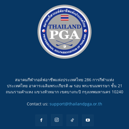
สมาคมกีฬากอล์ฟอาชีพแห่งประเทศไทย 286 การกีฬาแห่ง
ประเทศไทย อาคารเฉลิมพระเกียรติ ๗ รอบ พระชนมพรรษา ชั้น 21
ถนนรามคำแหง แขวงหัวหมาก เขตบางกะปิ กรุงเทพมหานคร 10240
Contact us:
support@thailandpga.or.th