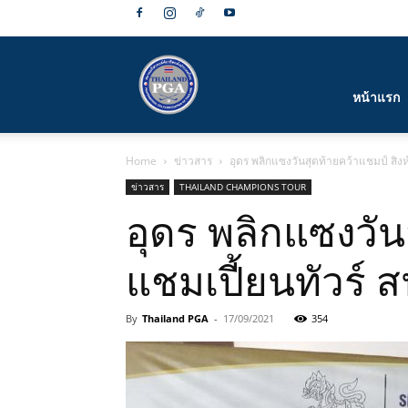
สมาคม
หน้าแรก
Home
ข่าวสาร
อุดร พลิกแซงวันสุดท้ายคว้าแชมป์ สิ
กีฬา
ข่าวสาร
THAILAND CHAMPIONS TOUR
อุดร พลิกแซงวัน
แชมเปี้ยนทัวร์
กอล์ฟ
By
Thailand PGA
-
17/09/2021
354
อาชีพ