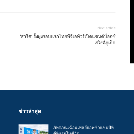
Next article
‘สาริศ’ รั้งฝูงรอบแรกไทยพีจีเอทัวร์เปิดแซนด์บ็อกซ์
สวิงที่ภูเก็ต
ข่าวล่าสุด
ภัทรภณเฉือนเพลย์ออฟซิวแชมป์ที
ดีทีแรกในชีวิต