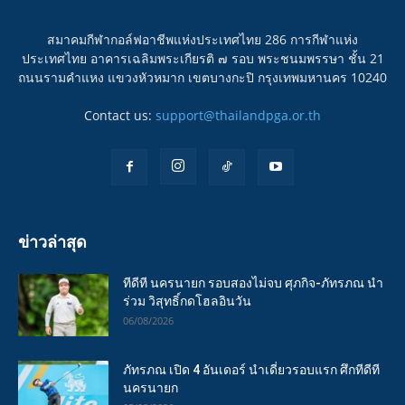
สมาคมกีฬากอล์ฟอาชีพแห่งประเทศไทย 286 การกีฬาแห่ง
ประเทศไทย อาคารเฉลิมพระเกียรติ ๗ รอบ พระชนมพรรษา ชั้น 21
ถนนรามคำแหง แขวงหัวหมาก เขตบางกะปิ กรุงเทพมหานคร 10240
Contact us:
support@thailandpga.or.th
ข่าวล่าสุด
ทีดีที นครนายก รอบสองไม่จบ ศุภกิจ-ภัทรภณ นำ
ร่วม วิสุทธิ์กดโฮลอินวัน
06/08/2026
ภัทรภณ เปิด 4 อันเดอร์ นำเดี่ยวรอบแรก ศึกทีดีที
นครนายก