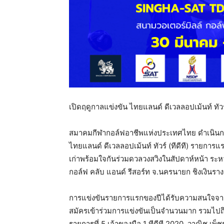
เปิดฤดูกาลแข่งขัน ไทยแลนด์ ดีเวลลอปเม้นท์ ทัวร์
สมาคมกีฬากอล์ฟอาชีพแห่งประเทศไทย ดำเนินก
ไทยแลนด์ ดีเวลลอปเม้นท์ ทัวร์ (ทีดีที) รายการ
เก่าพร้อมใจกันร่วมดวลวงสวิงในสัปดาห์หน้า ระห
กอล์ฟ คลับ แอนด์ รีสอร์ท จ.นครนายก ชิงเงินรา
การแข่งขันรายการแรกของปีได้รับความสนใจจากโปร
สมัครเข้าร่วมการแข่งขันเป็นจำนวนมาก รวมไปถ
รายการที่ 5 เจ้าของมือ 1 ทีดีที 2020, วาณิช เพ็