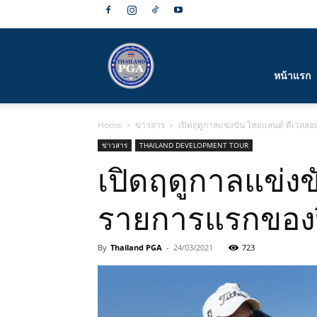
สมาคม
หน้าแรก
Home
ข่าวสาร
เปิดฤดูกาลแข่งขัน ไทยแลนด์ ดีเวลลอปเม้
กีฬา
ข่าวสาร
THAILAND DEVELOPMENT TOUR
เปิดฤดูกาลแข่งข
รายการแรกของปี 3
กอล์ฟ
By
Thailand PGA
-
24/03/2021
723
อาชีพ