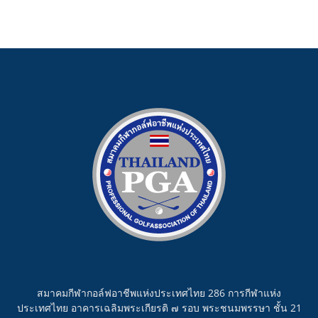
สมาคมกีฬากอล์ฟอาชีพแห่งประเทศไทย 286 การกีฬาแห่ง
ประเทศไทย อาคารเฉลิมพระเกียรติ ๗ รอบ พระชนมพรรษา ชั้น 21