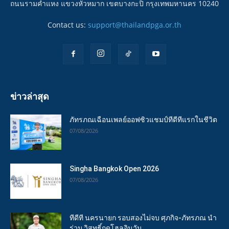
ถนนรามคำแหง แขวงหัวหมาก เขตบางกะปิ กรุงเทพมหานคร 10240
Contact us:
support@thailandpga.or.th
ข่าวล่าสุด
ภัทรภณเฉือนเพลย์ออฟซิวแชมป์ทีดีทีแรกในชีวิต
07/08/2026
Singha Bangkok Open 2026
07/08/2026
ทีดีที นครนายก รอบสองไม่จบ ศุภกิจ-ภัทรภณ นำ
ร่วม วิสุทธิ์กดโฮลอินวัน