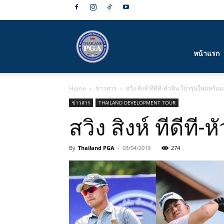
สมาคม
หน้าแรก
Home
ข่าวสาร
สวิง สิงห์ ทีดีที-หัวหิน โปรรุ่นใหม่พร้
กีฬา
ข่าวสาร
THAILAND DEVELOPMENT TOUR
สวิง สิงห์ ทีดีที
By
Thailand PGA
-
03/04/2019
274
กอล์ฟ
อาชีพ