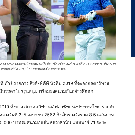
 ศาลางาม รองแชมป์จากสนามที่แล้ว พร้อมด้วย ณภัทร แซ่ลิ่ม และ ภัทรพล ขันทะชา
นพฤหัสบดีที่ 4 เมย.นี้ ณ สนามกอล์ฟ หลวงหัวหิน
ที ทัวร์ รายการ สิงห์-ทีดีที หัวหิน 2019 ที่จะออกสตาร์ทวัน
ีบรรดาโปรรุ่นหนุ่ม พร้อมลงสนามกันอย่างคึกคัก
ี 2019 ซึ่งทาง สมาคมกีฬากอล์ฟอาชีพแห่งประเทศไทย ร่วมกับ
ระหว่างวันที่ 2-5 เมษายน 2562 ชิงเงินรางวัลรวม 8.5 แสนบาท
00,000 บาทณ สนามกอล์ฟหลวงหัวหิน แบบพาร์ 71 ระยะ