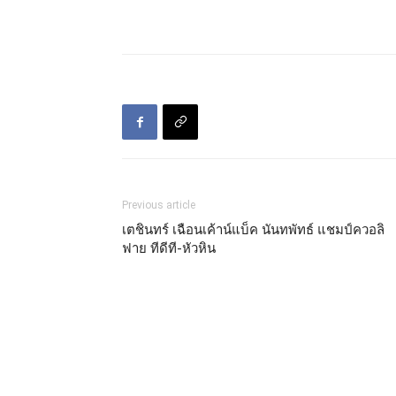
Previous article
เตชินทร์ เฉือนเค้าน์แบ็ค นันทพัทธ์ แชมป์ควอลิ
ฟาย ทีดีที-หัวหิน