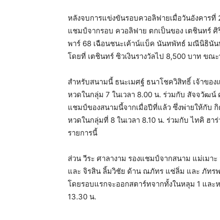
หลังจบการแข่งขันรอบควอลิฟายเมื่อวันอังคารที่ 2
แชมป์จากรอบ ควอลิฟาย ตกเป็นของ เตชินทร์ ศิริ
พาร์ 68 เฉือนชนะเค้าน์แบ็ค นันทพัทธ์ มณีนิธินัน
โดยที่ เตชินทร์ ซิวเงินรางวัลไป 8,500 บาท ขณะท
สำหรับสนามนี้ ธนะเมศฐ์ ธนาโชควิสิทธิ์ เจ้าข
หวดในกลุ่ม 7 ในเวลา 8.00 น. ร่วมกับ สัจจวัฒน์ ศร
แชมป์ของสนามนี้จากเมื่อปีที่แล้ว ซึ่งพ่ายให้กับ
หวดในกลุ่มที่ 8 ในเวลา 8.10 น. ร่วมกับ ไทคิ ฮาร
รายการนี้
ส่วน วีระ ศาลางาม รองแชมป์จากสนาม แม่เมาะ จะ
และ จิรสิน ลิ้มวิชัย ด้าน ณภัทร แซ่ลิ่ม และ ภั
โดยรอบแรกจะออกสตาร์ทจากทั้งในหลุม 1 และหลุ
13.30 น.