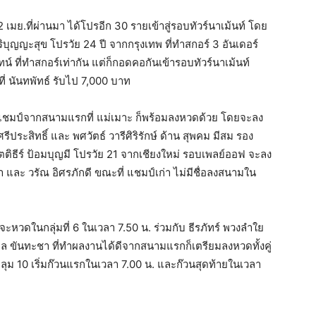
 เมย.ที่ผ่านมา ได้โปรอีก 30 รายเข้าสู่รอบทัวร์นาเม้นท์ โดย
บุญญะสุข โปรวัย 24 ปี จากกรุงเทพ ที่ทำสกอร์ 3 อันเดอร์
ทน์ ที่ทำสกอร์เท่ากัน แต่ก็กอดคอกันเข้ารอบทัวร์นาเม้นท์
ี่ นันทพัทธ์ รับไป 7,000 บาท
องแชมป์จากสนามแรกที่ แม่เมาะ ก็พร้อมลงหวดด้วย โดยจะลง
ีประสิทธิ์ และ พศวัตธ์ วารีศิริรักษ์ ด้าน สุพคม มีสม รอง
 กิตติธีร์ ป้อมบุญมี โปรวัย 21 จากเชียงใหม่ รอบเพลย์ออฟ จะลง
่า และ วรัณ อิศรภักดี ขณะที่ แชมป์เก่า ไม่มีชื่อลงสนามใน
หวดในกลุ่มที่ 6 ในเวลา 7.50 น. ร่วมกับ ธีรภัทร์ พวงลำใย
ทรพล ขันทะชา ที่ทำผลงานได้ดีจากสนามแรกก็เตรียมลงหวดทั้งคู่
ม 10 เริ่มก๊วนแรกในเวลา 7.00 น. และก๊วนสุดท้ายในเวลา