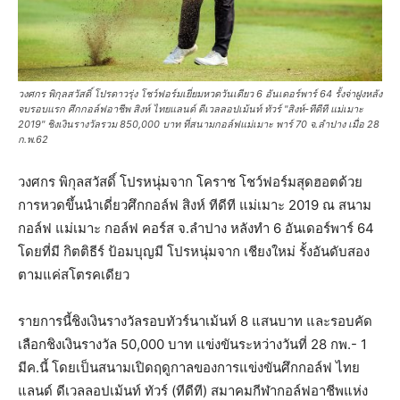
วงศกร พิกุลสวัสดิ์ โปรดาวรุ่ง โชว์ฟอร์มเยี่ยมหวดวันเดียว 6 อันเดอร์พาร์ 64 รั้งจ่าฝูงหลัง
จบรอบแรก ศึกกอล์ฟอาชีพ สิงห์ ไทยแลนด์ ดีเวลลอปเม้นท์ ทัวร์ "สิงห์-ทีดีที แม่เมาะ
2019" ชิงเงินรางวัลรวม 850,000 บาท ที่สนามกอล์ฟแม่เมาะ พาร์ 70 จ.ลำปาง เมื่อ 28
ก.พ.62
วงศกร พิกุลสวัสดิ์ โปรหนุ่มจาก โคราช โชว์ฟอร์มสุดฮอตด้วย
การหวดขึ้นนำเดี่ยวศึกกอล์ฟ สิงห์ ทีดีที แม่เมาะ 2019 ณ สนาม
กอล์ฟ แม่เมาะ กอล์ฟ คอร์ส จ.ลำปาง หลังทำ 6 อันเดอร์พาร์ 64
โดยที่มี กิตติธีร์ ป้อมบุญมี โปรหนุ่มจาก เชียงใหม่ รั้งอันดับสอง
ตามแค่สโตรคเดียว
รายการนี้ชิงเงินรางวัลรอบทัวร์นาเม้นท์ 8 แสนบาท และรอบคัด
เลือกชิงเงินรางวัล 50,000 บาท แข่งขันระหว่างวันที่ 28 กพ.- 1
มีค.นี้ โดยเป็นสนามเปิดฤดูกาลของการแข่งขันศึกกอล์ฟ ไทย
แลนด์ ดีเวลลอปเม้นท์ ทัวร์ (ทีดีที) สมาคมกีฬากอล์ฟอาชีพแห่ง