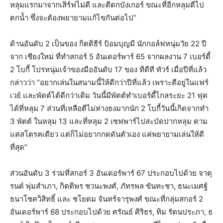
หลุมแรกมาจากเสิร์ฟไม่ดี และตีตกบังเกอร์ ขณะที่อีกหลุมตีไป
ตกน้ำ ซึ่งจะต้องพยายามแก้ไขกันต่อไป”
ด้านอันดับ 2 เป็นของ กิตติธีร์ ป้อมบุญมี นักกอล์ฟหนุ่มวัย 22 ปี
จาก เชียงใหม่ ที่ทำสกอร์ 5 อันเดอร์พาร์ 65 จากผลงาน 7 เบอร์ดี้
2 โบกี้ โปรหนุ่มเจ้าของมืออันดับ 17 ของ ทีดีที ทัวร์ เมื่อปีที่แล้ว
กล่าวว่า “อยากเล่นในสนามนี้ให้ดีกว่าปีที่แล้ว เพราะตีอยู่ในแฟร์
เวย์ และพัตต์ได้ดีกว่าเดิม วันนี้มีพัตต์ทำเบอร์ดี้ไกลระยะ 21 ฟุต
ได้ที่หลุม 7 ส่วนที่เหลือตีไม่ห่างธงมากนัก 2 โบกี้วันนี้เกิดจากทำ
3 พัตต์ ในหลุม 13 และที่หลุม 2 เซฟพาร์ไปสะบัดปากหลุม ตาม
แค่สโตรคเดียว แต่ก็ไม่อยากกดดันตัวเอง แค่พยายามเล่นให้ดี
ที่สุด”
ส่วนอันดับ 3 ร่วมที่สกอร์ 3 อันเดอร์พาร์ 67 ประกอบไปด้วย จาตุ
รนต์ พุ่มสำเภา, กิตติพร ชวนะพงศ์, ภัทรพล ขันทะชา, ธนะเมศฐ์
ธนาโชควิสิทธิ์ และ ชโยดม จันทร์จารุพงศ์ ขณะที่กลุ่มสกอร์ 2
อันเดอร์พาร์ 68 ประกอบไปด้วย ศรัณย์ ศิริธร, ทิม รัตนประภา, ธ