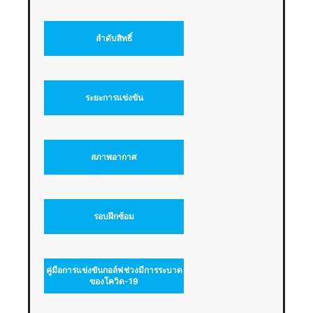
ลำดับสิทธิ์
ระยะการแข่งขัน
สภาพอากาศ
รอบฝึกซ้อม
คู่มือการแข่งขันกอล์ฟช่วงมีการระบาด
ของโควิด-19