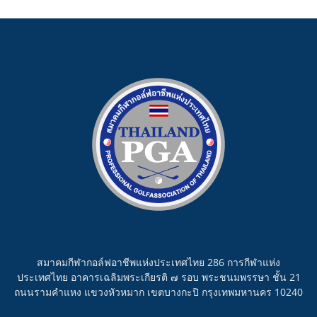
สมาคมกีฬากอล์ฟอาชีพแห่งประเทศไทย 286 การกีฬาแห่ง
ประเทศไทย อาคารเฉลิมพระเกียรติ ๗ รอบ พระชนมพรรษา ชั้น 21
ถนนรามคำแหง แขวงหัวหมาก เขตบางกะปิ กรุงเทพมหานคร 10240