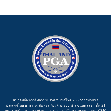
สมาคมกีฬากอล์ฟอาชีพแห่งประเทศไทย 286 การกีฬาแห่ง
ประเทศไทย อาคารเฉลิมพระเกียรติ ๗ รอบ พระชนมพรรษา ชั้น 21
ถนนรามคำแหง แขวงหัวหมาก เขตบางกะปิ กรุงเทพมหานคร 10240