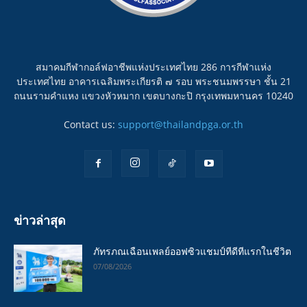
สมาคมกีฬากอล์ฟอาชีพแห่งประเทศไทย 286 การกีฬาแห่ง
ประเทศไทย อาคารเฉลิมพระเกียรติ ๗ รอบ พระชนมพรรษา ชั้น 21
ถนนรามคำแหง แขวงหัวหมาก เขตบางกะปิ กรุงเทพมหานคร 10240
Contact us:
support@thailandpga.or.th
ข่าวล่าสุด
ภัทรภณเฉือนเพลย์ออฟซิวแชมป์ทีดีทีแรกในชีวิต
07/08/2026