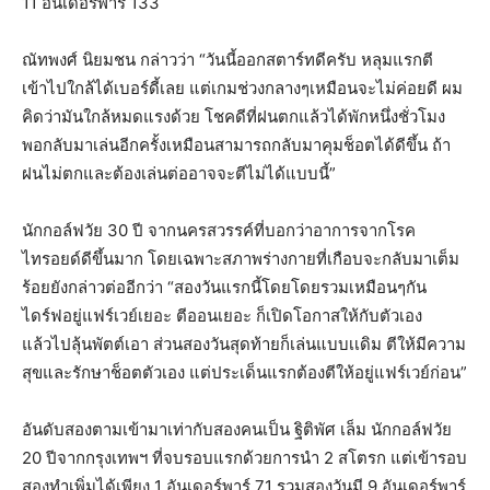
11 อันเดอร์พาร์ 133
ณัทพงศ์ นิยมชน กล่าวว่า “วันนี้ออกสตาร์ทดีครับ หลุมแรกตี
เข้าไปใกล้ได้เบอร์ดี้เลย แต่เกมช่วงกลางๆเหมือนจะไม่ค่อยดี ผม
คิดว่ามันใกล้หมดแรงด้วย โชคดีที่ฝนตกแล้วได้พักหนึ่งชั่วโมง
พอกลับมาเล่นอีกครั้งเหมือนสามารถกลับมาคุมช็อตได้ดีขึ้น ถ้า
ฝนไม่ตกและต้องเล่นต่ออาจจะตีไม่ได้แบบนี้”
นักกอล์ฟวัย 30 ปี จากนครสวรรค์ที่บอกว่าอาการจากโรค
ไทรอยด์ดีขึ้นมาก โดยเฉพาะสภาพร่างกายที่เกือบจะกลับมาเต็ม
ร้อยยังกล่าวต่ออีกว่า “สองวันแรกนี้โดยโดยรวมเหมือนๆกัน
ไดร์ฟอยู่แฟร์เวย์เยอะ ตีออนเยอะ ก็เปิดโอกาสให้กับตัวเอง
แล้วไปลุ้นพัตต์เอา ส่วนสองวันสุดท้ายก็เล่นแบบเเดิม ตีให้มีความ
สุขและรักษาช็อตตัวเอง แต่ประเด็นแรกต้องตีให้อยู่แฟร์เวย์ก่อน”
อันดับสองตามเข้ามาเท่ากับสองคนเป็น ฐิติพัศ เล็ม นักกอล์ฟวัย
20 ปีจากกรุงเทพฯ ที่จบรอบแรกด้วยการนำ 2 สโตรก แต่เข้ารอบ
สองทำเพิ่มได้เพียง 1 อันเดอร์พาร์ 71 รวมสองวันมี 9 อันเดอร์พาร์