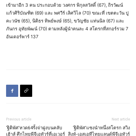
เข้ามาอีก 3 คน ประกอบด้วย วงศกร พิกุลสวัสดิ์ (67), ถิรวัฒน์
แก้วศิริบัณฑิต (69) และ พศวีร์ เลิศวิไล (70) ขณะที่ เขตตะวัน ปู
คะวนัช (65), นิติธร ทิพย์พงษ์ (65), ขวัญชัย แท่นนิล (67) และ
ภันกร อุทัยพัฒน์ (70) ตามหลังผู้นำคนละ 4 สโตรกที่สกอร์รวม 7
อันเดอร์พาร์ 137
Previous article
Next article
‘ฐิติพัศ’หวด64รั้งจ่าฝูงบนคลับ
‘ฐิติพัศ’แซงนำหนึ่งสโตรก สวิง
เฮ้าส์ ศึกไทยพีจีเอทัวร์ที่เอเวอร์
สิงห์-เอสเอทีไทยแลนด์พีจีเอทัวร์