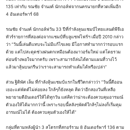
135 เท่ากับ รณชัย จำนงค์ นักกอล์ฟจากนครนายกที่หวดเพิ่มอีก
4 อันเดอร์พาร์ 68
รณชัย จำนงค์ นักกอล์ฟวัน 33 ปีที่กำลังลุนแชมป์ไทยแลนด์พีจีเอ
ทัวร์รายการที่สองต่อจากแชมป์ที่บลูแซฟไฟร์ฯ เมื่อปี 2010 กล่าว
ว่า “วันนี้เล่นดีแทบจะไม่มีแก้ไขเลย มีโอกาสทำมากกว่ารอบแรก
ด้วย แต่ไปสะดุดช่วงฝนตกเหมือนต้องมาวอร์มใหม่ แต่โดยรวม
ค่อนข้างพอใจมากครับ เพราะสามารถ้ล่นได้ตามแผนที่วางไว้
แล้วมาลุ้นบนกรีนว่าเราจะสามารถทำแต้มได้หรือเปล่า”
ส่วน ฐิติพัศ เล็ม ที่กำลังลุ้นแชมป์แรกในชีวิตกล่าวว่า “วันนี้ตีออน
เยอะแต่พัตต์ไม่ค่อยลง ใกล้ๆก็ยังหลุด คิดว่าอีกสองวันที่เหลือ
พยายามตีอันเดอร์ให้ได้ทุกวัน แต่คิดว่าน่าจะต้องควบคุมอารมณ์
ตัวเองให้ได้มากกว่านี้ เพราะรอบนี้หลังๆพัตต์ใกล้ๆไม่ลงก็เริ่มคุม
อารมณ์ไม่ได้ ต้องควบคุมตัวเองให้ได้”
กลุ่มที่ตามหลังผู้นำ 3 สโตรกที่สกอร์รวม 8 อันเดอร์พาร์ 136 ตาม