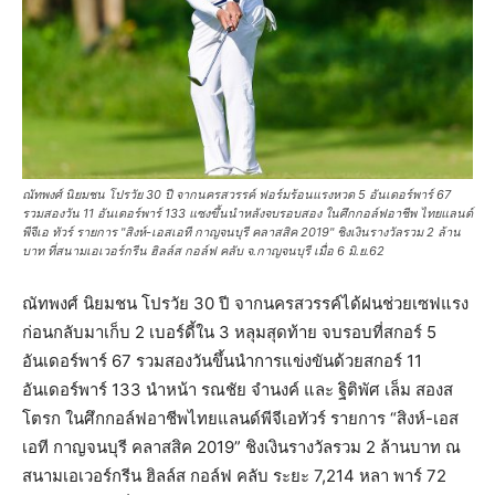
ณัทพงศ์ นิยมชน โปรวัย 30 ปี จากนครสวรรค์ ฟอร์มร้อนแรงหวด 5 อันเดอร์พาร์ 67
รวมสองวัน 11 อันเดอร์พาร์ 133 แซงขึ้นนำหลังจบรอบสอง ในศึกกอล์ฟอาชีพ ไทยแลนด์
พีจีเอ ทัวร์ รายการ "สิงห์-เอสเอที กาญจนบุรี คลาสสิค 2019" ชิงเงินรางวัลรวม 2 ล้าน
บาท ที่สนามเอเวอร์กรีน ฮิลล์ส กอล์ฟ คลับ จ.กาญจนบุรี เมื่อ 6 มิ.ย.62
ณัทพงศ์ นิยมชน โปรวัย 30 ปี จากนครสวรรค์ได้ฝนช่วยเซฟแรง
ก่อนกลับมาเก็บ 2 เบอร์ดี้ใน 3 หลุมสุดท้าย จบรอบที่สกอร์ 5
อันเดอร์พาร์ 67 รวมสองวันขึ้นนำการแข่งขันด้วยสกอร์ 11
อันเดอร์พาร์ 133 นำหน้า รณชัย จำนงค์ และ ฐิติพัศ เล็ม สองส
โตรก ในศึกกอล์ฟอาชีพไทยแลนด์พีจีเอทัวร์ รายการ “สิงห์-เอส
เอที กาญจนบุรี คลาสสิค 2019” ชิงเงินรางวัลรวม 2 ล้านบาท ณ
สนามเอเวอร์กรีน ฮิลล์ส กอล์ฟ คลับ ระยะ 7,214 หลา พาร์ 72