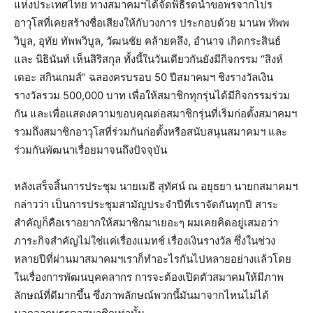
แห่งประเทศไทย ทางสมาคมฯได้จัดพิธีรดน้ำขอพรจากโปร
อาวุโสที่เคยสร้างชื่อเสียงให้กับวงการ ประกอบด้วย มานพ ทัพพ
วิบูล, อุทัย ทัพพวิบูล, วัฒนชัย คล้ายคลึง, อำนาจ เกิดกระสินธ์
และ นิธินันท์ เห็นสิริสกุล ทั้งนี้ในวันเดียวกันยังมีกิจกรรม “สิงห์
เดอะ สกินเกมส์” ฉลองครบรอบ 50 ปีสมาคมฯ ชิงรางวัลเงิน
รางวัลรวม 500,000 บาท เพื่อให้สมาชิกทุกรุ่นได้มีกิจกรรมร่วม
กัน และเพื่อแสดงความขอบคุณต่อสมาชิกรุ่นที่เริ่มก่อตั้งสมาคมฯ
รวมถึงสมาชิกอาวุโสที่ร่วมกันก่อตั้งหรือสนับสนุนสมาคมฯ และ
ร่วมกันพัฒนาเรื่อยมาจนถึงปัจจุบัน
หลังเสร็จสิ้นการประชุม นายเมธี สุทัศน์ ณ อยุธยา นายกสมาคมฯ
กล่าวว่า เป็นการประชุมสามัญประจำปีที่เราจัดกันทุกปี สาระ
สำคัญก็คือเราอยากให้สมาชิกมาเยอะๆ ผมเคยคิดอยู่เสมอว่า
ภาระกิจสำคัญไม่ใช่แค่เรื่องแมทช์ เรื่องเงินรางวัล ซึ่งในช่วง
หลายปีที่ผ่านมาสมาคมฯเราก็ทำอะไรกันไปหลายอย่างแล้วโดย
ในเรื่องการพัฒนบุคคลากร การจะต้องเปิดตัวสมาคมให้มีภาพ
ลักษณ์ที่ดีมากขึ้น ซึ่งภาพลักษณ์พวกนี้มันมาจากไหนไม่ได้