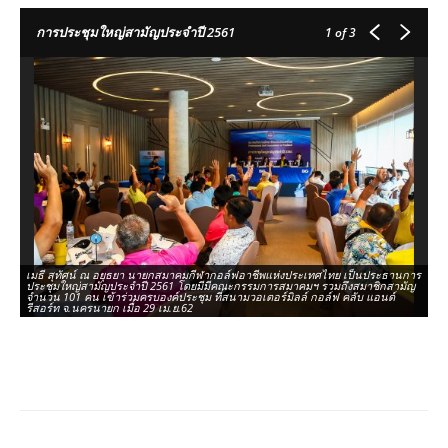
การประชุมใหญ่สามัญประจำปี 2561
1
of 3
เมธี สุทัศน์ ณ อยุธยา นายกสมาคมกีฬากอล์ฟอาชีพแห่งประเทศไทย เป็นประธานการ
ประชุมใหญ่สามัญประจำปี 2561 โดยมีมีคณะกรรมการสมาคมฯ รวมถึงสมาชิกสามัญ
เม
จำนวน 101 คน เข้าร่วมครบองค์ประชุม ที่สนามวอเตอร์มิลล์ กอล์ฟ คลับ แอนด์
ปร
รีสอร์ท จ.นครนายก เมื่อ 29 เม.ย.62
จ.