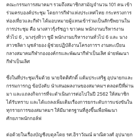
คณะกรรมการสมาคมฯ รวมถึงสมาชิกสามัญจำนวน 101 คน เข้า
ร่วมครบองค์ประชุม โดยการกีฬาแห่งประเทศไทย กระทรวงการ
ท่องเที่ยวและกีฬา ได้มอบหมายผู้แทนเข้าร่วมเป็นสักขีพยานใน
การประชุม คือ นางสาวรุ้งรัชฎา ขาวคม พนักงานบริหารงาน
ทั่วไป 6 , นางรุ่งทิวา ชูมี พนักงานบริหารงานทั่วไป 6 และ นาง
สาวชลิดา นุชลำยอง ผู้ช่วยปฏิบัติงานโครงการฯ งานทะเบียน
กลางสมาคมกีฬากององค์กรและพัฒนากีฬาเป็นเลิศ ฝ่ายพัฒนา
กีฬาเป็นเลิศ
ซึ่งในที่ประชุมเริ่มด้วย นายจิตติศักดิ์ แต้มประเสริฐ อุปนายกและ
กรรมการกฎ ข้อบังคับ นำเสนอผลงานของสมาคมฯ ตลอดปีที่ผ่าน
มา และแถลงกิจการที่จะดำเนินการต่อไปในปี 2562 ให้สมาชิก
ได้รับทราบ และได้แถลงเพิ่มเติมเรื่องการยกระดับการแข่งขันใน
ทุกรายการของสมาคมฯ ให้มีมาตรฐานที่สูงขึ้นเพื่อพัฒนา
ศักยภาพนักกอล์ฟ
ต่อด้วยในเรื่องบัญชีงบดุลโดย รศ.อิราวัณณ์ ผาณิตวงศ์ อุปนายก