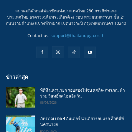
สมาคมกีฬากอล์ฟอาชีพแห่งประเทศไทย 286 การกีฬาแห่ง
ประเทศไทย อาคารเฉลิมพระเกียรติ ๗ รอบ พระชนมพรรษา ชั้น 21
ถนนรามคำแหง แขวงหัวหมาก เขตบางกะปิ กรุงเทพมหานคร 10240
Contact us:
support@thailandpga.or.th
ข่าวล่าสุด
ทีดีที นครนายก รอบสองไม่จบ ศุภกิจ-ภัทรภณ นำ
ร่วม วิสุทธิ์กดโฮลอินวัน
06/08/2026
ภัทรภณ เปิด 4 อันเดอร์ นำเดี่ยวรอบแรก ศึกทีดีที
นครนายก
05/08/2026