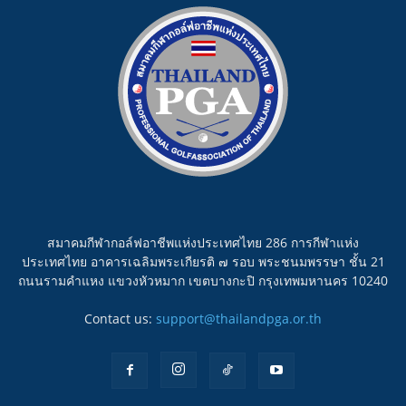
สมาคมกีฬากอล์ฟอาชีพแห่งประเทศไทย 286 การกีฬาแห่ง
ประเทศไทย อาคารเฉลิมพระเกียรติ ๗ รอบ พระชนมพรรษา ชั้น 21
ถนนรามคำแหง แขวงหัวหมาก เขตบางกะปิ กรุงเทพมหานคร 10240
Contact us:
support@thailandpga.or.th