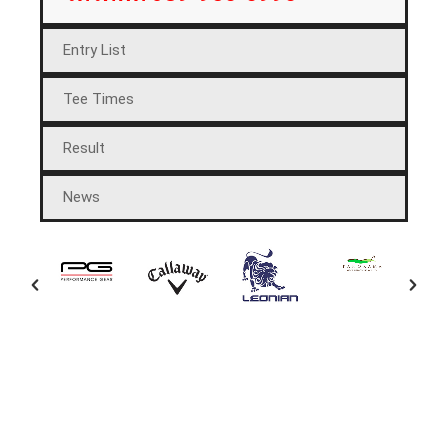
Entry List
Tee Times
Result
News