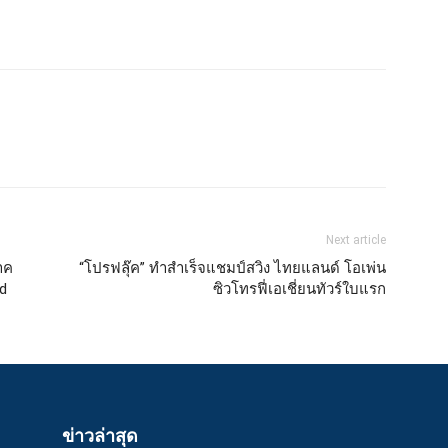
Next article
าค
“โปรฟลุ๊ค” ทำสำเร็จแชมป์สวิง ไทยแลนด์ โอเพ่น
d
ซิวโทรฟี่เอเชี่ยนทัวร์ใบแรก
ข่าวล่าสุด