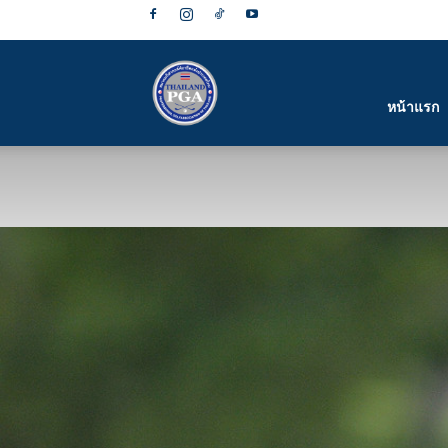
สมาคม
หน้าแรก
กีฬา
กอล์ฟ
อาชีพ