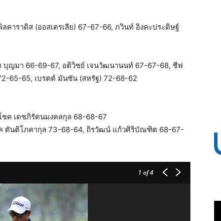
 พิลคาราดิส (ออสเตรเลีย) 67-67-66, ภวินท์ อิงคะประดิษฐ์
ท บุญมา 66-69-67, อติวิชย์ เจนวัฒนานนท์ 67-67-68, ชีฟ
) 72-65-65, เบรตต์ มันซัน (สหรัฐ) 72-68-62
นะโชค เดชภิรัตนมงคลกุล 68-68-67
ค ตันติโภคากุล 73-68-64, ถิรวัฒน์ แก้วศิริบัณฑิต 68-67-
1
of 4