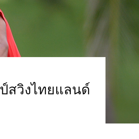
มป์สวิงไทยแลนด์