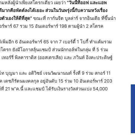
ตามหลังผู้นำเพียงสโตรกเดียว เผยว่า
“วันนี้ทีออฟ และแอพ
่ดีมากคือพัตต์ลงได้เยอะ ส่วนในวันพรุ่งนี้กับความหวังเรื่อง
วเองให้ดีที่สุด”
ขณะที่ กากันจีต บูลล่าร์ จากอินเดีย ที่ขึ้นนำ
เดอร์พาร์ 67 รวม 15 อันเดอร์พาร์ 198 ตามผู้นำ 2 สโตรค
เพิ่มอีก 6 อันเดอร์พาร์ 65 จาก 7 เบอร์ดี้ 1 โบกี้ ทำแต้มรวม
สโตรก ยังมีโอกาสลุ้นแชมป์ ส่วนนักกอล์ฟในกลุ่ม ที่ 5 ร่วม
 เทอร์รี่ พิลคาราดิส (ออสเตรเลีย) และ ภวินท์ อิงคะประดิษฐ์
บุญมา และ อติวิชย์ เจนวัฒนานนท์ รั้งที่ 9 ร่วม สกอร์ 11
ค เดชภิรัตนมงคลกุล อยู่อันดับ 15 ร่วม 10 อันเดอร์พาร์ 203
ที่ 21 พ”ค.นี้ และแชมป์ ได้รับเงินรางวัลส่วนแบ่ง 54,000