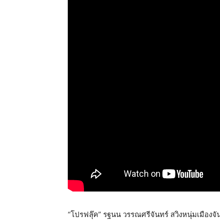
“โปรฟลุ๊ค” รฐนน วรรณศรีจันทร์ สวิงหนุ่มเมืองจั