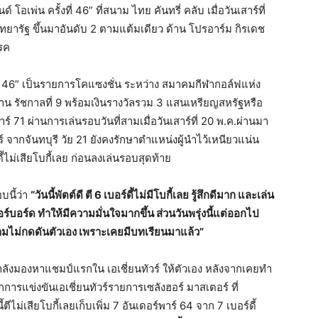
โอเพ่น ครั้งที่ 46” ที่สนาม ไทย คันทรี่ คลับ เมื่อวันเสาร์ที่
ทยารัฐ ขึ้นมาอันดับ 2 ตามแต้มเดียว ด้าน โปรอาร์ม กิรเดช
รค
ี่ 46” เป็นรายการโคแซงชั่น ระหว่าง สมาคมกีฬากอล์ฟแห่ง
าน รัชกาลที่ 9 พร้อมเงินรางวัลรวม 3 แสนเหรียญสหรัฐหรือ
 71 ผ่านการเล่นรอบวันที่สามเมื่อวันเสาร์ที่ 20 พ.ค.ผ่านมา
 จากจันทบุรี วัย 21 ยังคงรักษาตำแหน่งผู้นำไว้เหนียวแน่น
ี้ไม่เสียโบกี้เลย ก่อนลงเล่นรอบสุดท้าย
บนี้ว่า
“วันนี้พัตต์ดี ตี 6 เบอร์ดี้ไม่มีโบกี้เลย รู้สึกดีมาก และเล่น
อร์ด ทำให้มีความมั่นใจมากขึ้น ส่วนวันพรุ่งนี้แต่ออกไป
ามไม่กดดันตัวเอง เพราะเคยมีบทเรียนมาแล้ว”
ำลังมองหาแชมป์แรกใน เอเชี่ยนทัวร์ ให้ตัวเอง หลังจากเคยทำ
ากการแข่งขันเอเชี่ยนทัวร์รายการเซลังฮอร์ มาสเตอร์ ที่
ม่เสียโบกี้เลยเก็บเพิ่ม 7 อันเดอร์พาร์ 64 จาก 7 เบอร์ดี้