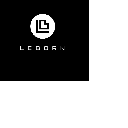
" ภาณุพล พิทยารัฐ วัย 24 ปี ระเบิดฟอร์มทำ 7 อันเดอร์พาร์ 64 รวมสามวัน 16 อันเดอร์พาร์ 197 ขึ
นแชมป์ก่อนเข้ารอบสุดท้าย ศึกกอล์ฟอาชีพ "ไทยแลนด์ โอเพ่น ครั้งที่ 46" ชิงถ้วยพระราชทาน รัชกา
 (ประมาณ 10.5 ล้านบาท) ที่สนามไทย คันทรีคลับ จ.ฉะเชิงเทรา (พาร์ 71) เมื่อ 20 พ.ค.60