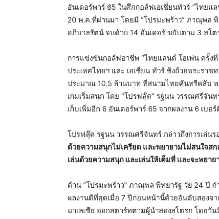
อันเดอร์พาร์ 65 ในศึกกอล์ฟเอเชี่ยนทัวร์ “ไทยแลนด์ 
20 พ.ค.ที่ผ่านมา โดยมี “โปรมะพร้าว” ภาณุพล พิ
อภิบาลรัตน์ จบด้วย 14 อันเดอร์ ขยับตาม 3 สโต
การแข่งขันกอล์ฟอาชีพ “ไทยแลนด์ โอเพ่น ครั้งท
ประเทศไทยฯ และ เอเชี่ยน ทัวร์ ชิงถ้วยพระราชท
ประมาณ 10.5 ล้านบาท ที่สนามไทยคันทรีคลับ พาร์
เกมเริ่มสนุก โดย “โปรฟลุ๊ค” รฐนน วรรณศรีจันทร์
เก็บเพิ่มอีก 6 อันเดอร์พาร์ 65 จากผลงาน 6 เบอร์ด
โปรฟลุ๊ค รฐนน วรรณศรีจันทร์ กล่าวถึงการเล่นรอ
ด้วยความสนุกไม่เครียด และพยายามไม่สนใจสกอร์บ
เล่นด้วยความสนุก และเล่นให้เต็มที่ และจะพยาย
ด้าน “โปรมะพร้าว” ภาณุพล พิทยารัฐ วัย 24 ปี ก
ผลงานดีที่สุดเมื่อ 7 ปีก่อนหน้านี้ด้วยอันดับสองจ
มาเลเซีย ออกสตาร์ทตามผู้นำสองสโตรก โดยวันนี้ตีไ