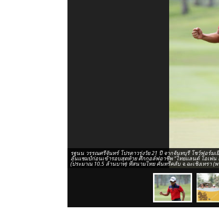
รฐนน วรรณศรีจันทร์ โปรดาวรุ่งวัย 21 ปี จากจันทบุรี โชว์ฟอร์มเยี่
ลุ้นแชมป์ก่อนเข้ารอบสุดท้าย ศึกกอล์ฟอาชีพ "ไทยแลนด์ โอเพ่น ค
(ประมาณ 10.5 ล้านบาท) ที่สนามไทย คันทรีคลับ จ.ฉะเชิงเทรา (พาร