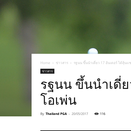
แห่ง
ประเทศไทย
Home
ข่าวสาร
รฐนน ขึ้นนำเดี่ยว 17 อันเดอร์ ได้ลุ้
ข่าวสาร
รฐนน ขึ้นนำเดี่
โอเพ่น
By
Thailand PGA
-
20/05/2017
116