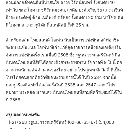
ส่วนนักกอล์ฟคนอื่นที่น่าสนใจ ถาวร วิรัตน์จันทร์ รั้งอันดับ 10
เท่ากับ ชนะโชค เดชภิรัตนมงคล, สุรดิษ ยงค์เจริญชัย และ ภวินท์
อิงคะประดิษฐ์ ด้าน เนติพงศ์ ศรีทอง รั้งอันดับ 20 ร่วม นำโชค ตัน
ติโภคากุล และ ภูมิ ศักดิ์แสนศิลป์ รั้งที่ 25 ร่วม
สำหรับกอล์ฟ ไทยแลนด์ โอเพ่น นับเป็นการแข่งขันกอล์ฟอาชีพ
ระดับ เนชั่นแนล โอเพ่น ที่เก่าแก่ที่สุดรายการหนึ่งของเอเชีย เริ่ม
จัดการแข่งขันครั้งแรกเมื่อปี 2508 ซึ่ง รฐนน วรรณศรีจันทร์ ถือ
เป็นคนไทยคนที่สี่ที่ได้ครองถ้วยพระราชทาน รัชกาลที่ 9 ใบนี้ ต่อ
จากสามนักกอล์ฟตำนานของไทย อย่าง โปรสุเทพ มีสวัสดิ์ ที่เป็น
โปรไทยคนแรกที่คว้าชัยชนะรายการนี้ได้ ในปี 2534 จากนั้น
บุญชู เรืองกิจ ทำได้สองครั้งในปี 2535 และ 2547 และ “โปร
หมาย” ประหยัด มากแสง เป็นคนไทยคนที่สามที่คว้าแชมป์ได้ใน
ปี 2556
สรุปผลการแข่งขัน
1.(-21) 263 รฐนน วรรณศรีจันทร์ (62-66-65-67) (54,000