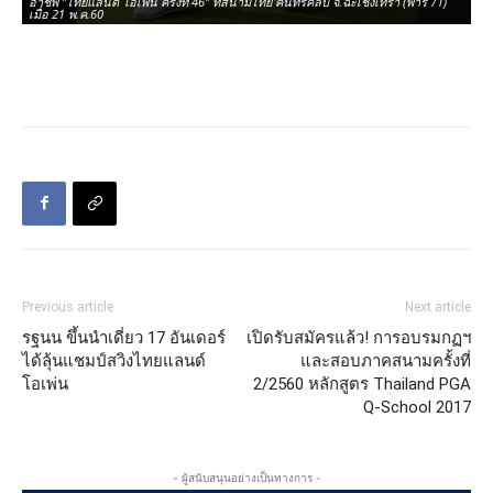
อาชีพ "ไทยแลนด์ โอเพ่น ครั้งที่ 46" ที่สนามไทย คันทรีคลับ จ.ฉะเชิงเทรา (พาร์ 71)
โอ
เมื่อ 21 พ.ค.60
รัช
Previous article
Next article
รฐนน ขึ้นนำเดี่ยว 17 อันเดอร์
เปิดรับสมัครแล้ว! การอบรมกฏฯ
ได้ลุ้นแชมป์สวิงไทยแลนด์
และสอบภาคสนามครั้งที่
โอเพ่น
2/2560 หลักสูตร Thailand PGA
Q-School 2017
- ผู้สนับสนุนอย่างเป็นทางการ -