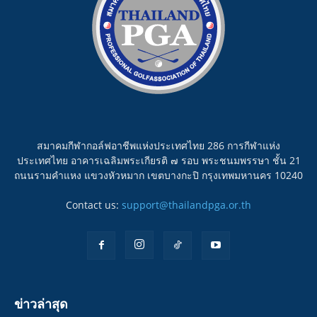
สมาคมกีฬากอล์ฟอาชีพแห่งประเทศไทย 286 การกีฬาแห่ง
ประเทศไทย อาคารเฉลิมพระเกียรติ ๗ รอบ พระชนมพรรษา ชั้น 21
ถนนรามคำแหง แขวงหัวหมาก เขตบางกะปิ กรุงเทพมหานคร 10240
Contact us:
support@thailandpga.or.th
ข่าวล่าสุด