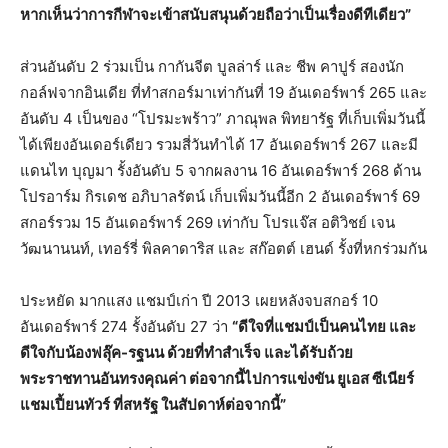
หากเห็นว่าการกีฬาจะเข้าสนับสนุนด้วยถือว่าเป็นเรื่องดีทีเดียว”
ส่วนอันดับ 2 ร่วมเป็น กากันจีต บูลล่าร์ และ ชีพ คาปูร์ สองนัก
กอล์ฟจากอินเดีย ที่ทำสกอร์มาเท่ากันที่ 19 อันเดอร์พาร์ 265 และ
อันดับ 4 เป็นของ “โปรมะพร้าว” ภาณุพล พิทยารัฐ ที่เก็บเพิ่มวันนี้
ได้เพียงอันเดอร์เดียว รวมสี่วันทำได้ 17 อันเดอร์พาร์ 267 และมี
แดนไท บุญมา รั้งอันดับ 5 จากผลงาน 16 อันเดอร์พาร์ 268 ด้าน
โปรอาร์ม กิรเดช อภิบาลรัตน์ เก็บเพิ่มวันนี้อีก 2 อันเดอร์พาร์ 69
สกอร์รวม 15 อันเดอร์พาร์ 269 เท่ากับ โปรแจ๊ส อติวิชย์ เจน
วัฒนานนท์, เทอร์รี่ พิลคาดาริส และ สก๊อตต์ เฮนด์ รั้งที่หกร่วมกัน
ประหยัด มากแสง แชมป์เก่า ปี 2013 เผยหลังจบสกอร์ 10
อันเดอร์พาร์ 274 รั้งอันดับ 27 ว่า
“ดีใจที่แชมป์เป็นคนไทย และ
ดีใจกับน้องฟลุ๊ค-รฐนน ด้วยที่ทำสำเร็จ และได้รับถ้วย
พระราชทานอันทรงคุณค่า ต่อจากนี้ไปการแข่งขัน ยูเอส ซีเนียร์
แชมเปี้ยนทัวร์ ที่สหรัฐ ในสัปดาห์ต่อจากนี้”