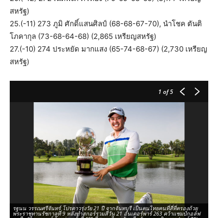
สหรัฐ)
25.(-11) 273 ภูมิ ศักดิ์แสนศิลป์ (68-68-67-70), นำโชค ตันติ
โภคากุล (73-68-64-68) (2,865 เหรียญสหรัฐ)
27.(-10) 274 ประหยัด มากแสง (65-74-68-67) (2,730 เหรียญ
สหรัฐ)
1
of 5
รฐนน วรรณศรีจันทร์ โปรดาวรุ่งวัย 21 ปี จากจันทบุรี เป็นคนไทยคนที่สี่ที่ครองถ้วย
รฐ
พระราชทานรัชกาลที่ 9 หลังทำสกอร์รวมสี่วัน 21 อันเดอร์พาร์ 263 คว้าแชมป์กอล์ฟ
อั