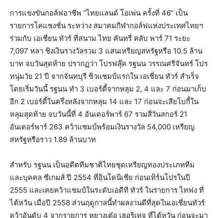
การแข่งขันกอล์ฟอาชีพ “ไทยแลนด์ โอเพ่น ครั้งที่ 46” เป็น
รายการโคแซงชั่น ระหว่าง สมาคมกีฬากอล์ฟแห่งประเทศไทยฯ
ร่วมกับ เอเชี่ยน ทัวร์ ที่สนาม ไทย คันทรี่ คลับ พาร์ 71 ระยะ
7,097 หลา ชิงเงินรางวัลรวม 3 แสนเหรียญสหรัฐหรือ 10.5 ล้าน
บาท จบวันสุดท้าย ปรากฏว่า โปรฟลุ๊ค รฐนน วรรณศรีจันทร์ โปร
หนุ่มวัย 21 ปี จากจันทบุรี ซิวแชมป์แรกใน เอเชี่ยน ทัวร์ สำเร็จ
โดยเริ่มวันนี้ รฐนน ทำ 3 เบอร์ดี้จากหลุม 2, 4 และ 7 ก่อนมาเก็บ
อีก 2 เบอร์ดี้ในครึ่งหลังจากหลุม 14 และ 17 ก่อนจะเสียโบกี้ใน
หลุมสุดท้าย จบวันนี้ที่ 4 อันเดอร์พาร์ 67 รวมสี่วันสกอร์ 21
อันเดอร์พาร์ 263 คว้าแชมป์พร้อมเงินรางวัล 54,000 เหรียญ
สหรัฐหรือราว 1.89 ล้านบาท
สำหรับ รฐนน เป็นอดีตทีมชาติไทยชุดเหรียญทองประเภททีม
และบุคคล ซีเกมส์ ปี 2554 ที่อินโดนิเซีย ก่อนเทิร์นโปรในปี
2555 และเคยคว้าแชมป์ในระดับเอดีที ทัวร์ ในรายการ ไทฟง ที่
ไต้หวัน เมื่อปี 2558 ส่วนฤดูกาลนี้ทำผลงานดีที่สุดในเอเชี่ยนทัวร์
คว้าอันดับ 4 จากรายการ หยางเต๋อ เฮอริเทจ ที่ไต้หวัน ก่อนจะมา