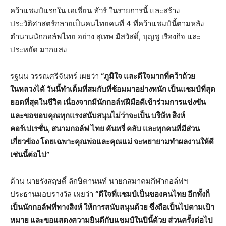
คว้าแชมป์แรกใน เอเชี่ยน ทัวร์ ในรายการนี้ และสร้าง
ประวัติศาสตร์กลายเป็นคนไทยคนที่ 4 ที่คว้าแชมป์นี้ตามหลัง
ตำนานนักกอล์ฟไทย อย่าง สุเทพ มีสวัสดิ์, บุญชู เรืองกิจ และ
ประหยัด มากแสง
รฐนน วรรณศรีจันทร์ เผยว่า
“ภูมิใจ และดีใจมากที่คว้าถ้วย
ในหลวงได้ วันนี้ทำเต็มที่สมกับที่ซ้อมมาอย่างหนัก เป็นแชมป์ที่สุด
ยอดที่สุดในชีวิต เนื่องจากมีนักกอล์ฟฝีมือดีเข้าร่วมการแข่งขัน
และขอขอบคุณทุกแรงสนับสนุนไม่ว่าจะเป็น บริษัท สิงห์
คอร์เปเรชั่น, สนามกอล์ฟ ไทย คันทรี่ คลับ และทุกคนที่มีส่วน
เกี่ยวข้อง โดยเฉพาะคุณพ่อและคุณแม่ จะพยายามทำผลงานให้ดี
เช่นนี้ต่อไป”
ด้าน นายรังสฤษดิ์ ลักษิตานนท์ นายกสมาคมกีฬากอล์ฟฯ
ประธานมอบรางวัล เผยว่า
“ดีใจที่แชมป์เป็นของคนไทย อีกทั้งก็
เป็นนักกอล์ฟที่ทางสิงห์ ให้การสนับสนุนด้วย ซึ่งถือเป็นไปตามเป้า
หมาย และขอแสดงความยินดีกับแชมป์ในปีนี้ด้วย ส่วนครั้งต่อไป