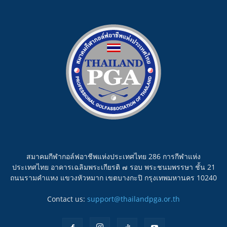
สมาคมกีฬากอล์ฟอาชีพแห่งประเทศไทย 286 การกีฬาแห่ง
ประเทศไทย อาคารเฉลิมพระเกียรติ ๗ รอบ พระชนมพรรษา ชั้น 21
ถนนรามคำแหง แขวงหัวหมาก เขตบางกะปิ กรุงเทพมหานคร 10240
Contact us:
support@thailandpga.or.th