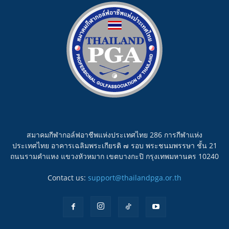
สมาคมกีฬากอล์ฟอาชีพแห่งประเทศไทย 286 การกีฬาแห่ง
ประเทศไทย อาคารเฉลิมพระเกียรติ ๗ รอบ พระชนมพรรษา ชั้น 21
ถนนรามคำแหง แขวงหัวหมาก เขตบางกะปิ กรุงเทพมหานคร 10240
Contact us:
support@thailandpga.or.th