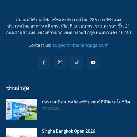
สมาคมกีฬากอล์ฟอาชีพแห่งประเทศไทย 286 การกีฬาแห่ง
ประเทศไทย อาคารเฉลิมพระเกียรติ ๗ รอบ พระชนมพรรษา ชั้น 21
ถนนรามคำแหง แขวงหัวหมาก เขตบางกะปิ กรุงเทพมหานคร 10240
Contact us:
support@thailandpga.or.th
ข่าวล่าสุด
ภัทรภณเฉือนเพลย์ออฟซิวแชมป์ทีดีทีแรกในชีวิต
07/08/2026
Singha Bangkok Open 2026