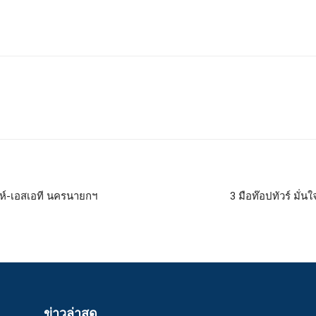
ิงห์-เอสเอที นครนายกฯ
3 มือท๊อปทัวร์ มั่
ข่าวล่าสุด