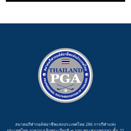
สมาคมกีฬากอล์ฟอาชีพแห่งประเทศไทย 286 การกีฬาแห่ง
ประเทศไทย อาคารเฉลิมพระเกียรติ ๗ รอบ พระชนมพรรษา ชั้น 21