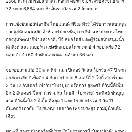
2568 ณ สนามรอยัล หัวหิน กอล์ฟ คอร์ส จ.ประจวบคีรีขันธ์ พาร์
72 ระยะ 6,684 หลา ชิงเงินรางวัลรวม 2 ล้านบาท
การแข่งขันกอล์ฟอาชีพ ไทยแลนด์ พีจีเอ ทัวร์ ได้รับการสนับสนุน
จากผู้สนับสนุนหลัก สิงห์ คอร์ปอเรชั่น, การกีฬาแห่งประเทศไทย,
กองทุนพัฒนากีฬาแห่งชาติ, บีจี สปอร์ตส์ และผู้ร่วมสนับสนุน น้ำ
ดื่มสิงห์ และ เลบอร์น แข่งขันแบบสโตรกเพลย์ 4 รอบ หรือ 72
หลุม ตัดตัว 60 อันดับและเสมอ หลังจบ 36 หลุม
จบรอบสามเมื่อ 30 พ.ค.ที่ผ่านมา ปีเตอร์ วิลสัน โปรวัย 47 ปี จาก
ออสเตรเลีย ตีเพิ่มอีก 4 อันเดอร์ จาก 6 เบอร์ดี้ 2 โบกี้ สกอร์รวม
3 วัน 12 อันเดอร์ เท่ากับ “โปรปูน” ปรัตถกร สูยะศรี ที่วันนี้ตีเพิ่ม
อีก 2 อันเดอร์ ขึ้นมานำร่วมกัน โดยมี “โปรนาย” ชลทิตย์ ชื่นบุญ
งาม ที่วันนี้เบิ้ล 2 อิเกิ้ล ที่หลุม 1 และ 15 สกอร์รวม 3 วัน 11
อันเดอร์ เท่ากับ “โปรแทน” เดชาวัต เพชรประยูร ตามผู้นำแต้ม
เดียว
ขณะที่ ผลงานนักกอล์ฟที่น่าสนใจในรายการนี้ “โลมายักษ์” พรหม