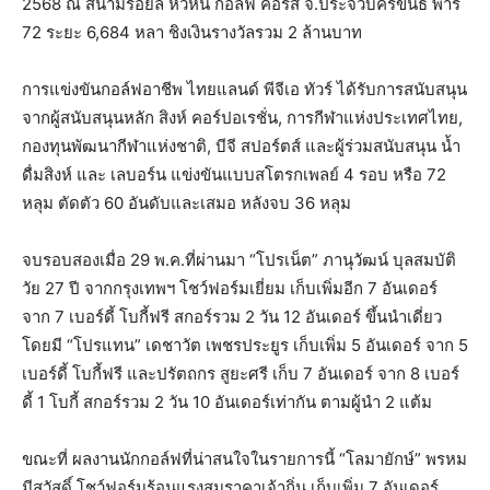
2568 ณ สนามรอยัล หัวหิน กอล์ฟ คอร์ส จ.ประจวบคีรีขันธ์ พาร์
72 ระยะ 6,684 หลา ชิงเงินรางวัลรวม 2 ล้านบาท
การแข่งขันกอล์ฟอาชีพ ไทยแลนด์ พีจีเอ ทัวร์ ได้รับการสนับสนุน
จากผู้สนับสนุนหลัก สิงห์ คอร์ปอเรชั่น, การกีฬาแห่งประเทศไทย,
กองทุนพัฒนากีฬาแห่งชาติ, บีจี สปอร์ตส์ และผู้ร่วมสนับสนุน น้ำ
ดื่มสิงห์ และ เลบอร์น แข่งขันแบบสโตรกเพลย์ 4 รอบ หรือ 72
หลุม ตัดตัว 60 อันดับและเสมอ หลังจบ 36 หลุม
จบรอบสองเมื่อ 29 พ.ค.ที่ผ่านมา “โปรเน็ต” ภานุวัฒน์ บุลสมบัติ
วัย 27 ปี จากกรุงเทพฯ โชว์ฟอร์มเยี่ยม เก็บเพิ่มอีก 7 อันเดอร์
จาก 7 เบอร์ดี้ โบกี้ฟรี สกอร์รวม 2 วัน 12 อันเดอร์ ขึ้นนำเดี่ยว
โดยมี “โปรแทน” เดชาวัต เพชรประยูร เก็บเพิ่ม 5 อันเดอร์ จาก 5
เบอร์ดี้ โบกี้ฟรี และปรัตถกร สูยะศรี เก็บ 7 อันเดอร์ จาก 8 เบอร์
ดี้ 1 โบกี้ สกอร์รวม 2 วัน 10 อันเดอร์เท่ากัน ตามผู้นำ 2 แต้ม
ขณะที่ ผลงานนักกอล์ฟที่น่าสนใจในรายการนี้ “โลมายักษ์” พรหม
มีสวัสดิ์ โชว์ฟอร์มร้อนแรงสมราคาเจ้าถิ่น เก็บเพิ่ม 7 อันเดอร์