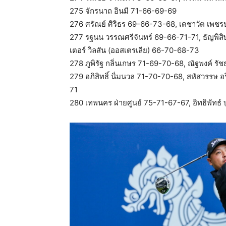
275 จักรนาถ อินมี 71-66-69-69
276 ศรัณย์ ศิริธร 69-66-73-68, เดชาวัต เพช
277 รฐนน วรรณศรีจันทร์ 69-66-71-71, ธัญพิสิ
เตอร์ วิลสัน (ออสเตรเลีย)​ 66-70-68-73
278 ภูพิรัฐ กลิ่นเกษร 71-69-70-68, ณัฐพงค์ ร
279 อภิสิทธิ์ นิ่มนวล 71-70-70-68, สหัสวรรษ 
71
280 เทพนคร ฝ่ายศูนย์ 75-71-67-67, อิทธิพัทธ์