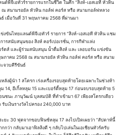
นด์พีจีเอทัวร์รายการแรกในชีวิต ในศึก “สิงห์-เอสเอที หัวหิน
ท ณ สนามรอยัล หัวหิน กอล์ฟ คอร์ส หรือ สนามกอล์ฟหลวง
ธ์ เมื่อวันที่ 31 พฤษภาคม 2568 ที่ผ่านมา
ขันไทยแลนด์พีจีเอทัวร์ รายการ “สิงห์-เอสเอที หัวหิน แชม
การสนับสนุนของ สิงห์ คอร์เปอเรชั่น, การกีฬาแห่ง
ตส์ และผู้ร่วมสนับสนุน น้ำดื่มสิงห์ และ เลอบอร์น แข่งขัน
พฤษภาคม 2568 ณ สนามรอยัล หัวหิน กอล์ฟ คอร์ส หรือ สนาม
ะจวบคีรีขันธ์
หลังผู้นำ 1 สโตรก เร่งเครื่องรอบสุดท้ายโดยเฉพาะในช่วงห้า
ลุม 14, อีเกิ้ลหลุม 15 และเบอร์ดี้หลุม 17 ก่อนจบรอบสุดท้าย 5
ฉือนชนะ ภานุวัฒน์ บุลสมบัติ ที่ทำเข้ามา 67 เพียงสโตรกเดียว
ต รับเงินรางวัลไปครอง 240,000 บาท
์ระยะ 30 ฟุตจากขอบฟินซ์หลุม 17 ลงไปเปิดเผยว่า “สัปดาห์นี้
ากกว่า กลับมาเอาฟิลลิงดี ๆ กลับไปเล่นในเอเชียนทัวร์ครับ