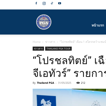
สมาคม
หน้าแรก
Home
ข่าวสาร
“โปรชลทิตย์” เฉือน 1 สโตรกคว้าแชมป์ “
กีฬา
ข่าวสาร
THAILAND PGA TOUR
“โปรชลทิตย์” เฉ
จีเอทัวร์” รายกา
กอล์ฟ
By
Thailand PGA
-
31/05/2025
212
อาชีพ