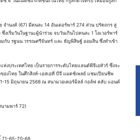
ตช์ 4 วันแมตช์แรกที่ชนะในไทย ก็รู้สึกดีใจครับ เหมือนรู้สึก
ัย จำนงค์ (67) มีคนละ 14 อันเดอร์พาร์ 274 ส่วน ปรัตถกร สู
 ซึ่งเริ่มวันในฐานะผู้นำร่วม จบวันเกินไปคนละ 1 โอเวอร์พาร์
่วมกับ รฐนน วรรณศรีจันทร์ และ ธัญพิสิษฐ์ ออมสิน ซึ่งทำเข้า
่งประเทศไทย เป็นรายการระดับไทยแลนด์พีจีเอทัวร์ ซึ่งจะ
งไทย ในศึกสิงห์-เอสเอที บีจี แมตช์เพลย์ แชมเปียนชิพ
 11-15 มิถุนายน 2568 ณ สนามวอเตอร์มิลล์ กอล์ฟ คลับ แอนด์
(สนามพาร์ 72)
ิ์ 71-65-70-68