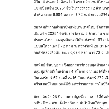
สี่วัน 16 อันเดอร์ เฉือน 1 สโตรก คว้าแชมป์ไทยแล
แชมเปียนชิพ 2025” ชิงเงินรางวัลรวม 2 ล้านบา
หัวหิน ระยะ 6,684 หลา พาร์ 72 จ. ประจวบคีรีขัน
สมาคมกีฬากอล์ฟอาชีพแห่งประเทศไทย จัดการแข่ง
เปียนชิพ 2025” ชิงเงินรางวัลรวม 2 ล้านบาท จาก
ประเทศไทย, กองทุนพัฒนากีฬาแห่งชาติ, บีจี สปอร์
แบบสโตรกเพลย์ 72 หลุม ระหว่างวันที่ 28-31 
กอล์ฟหลวงหัวหิน ระยะ 6,684 หลา พาร์ 72 จ. ปร
ชลทิตย์ ชื่นบุญงาม ซึ่งออกสตาร์ตรอบสุดท้ายตาม
หลุมสุดท้ายที่เก็บเข้ามา 4 สโตรก จากเบอร์ดี้ที่ห
อันเดอร์พาร์ 67 รวมสี่วัน 16 อันเดอร์พาร์ 272 เ
คว้าแชมป์ไทยแลนด์พีจีเอทัวร์รายการแรกในชีวิ
นักกอล์ฟวัย 26 ปีจากนครปฐมซึ่งลากเบอร์ดี้พัตต
ก็เกินเป้านะครับ ตั้งใจกลับมาเล่นในไทยให้สนุกม