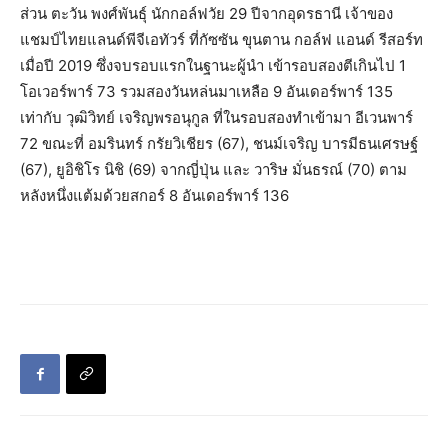
ส่วน ตะวัน พงศ์พันธุ์ นักกอล์ฟวัย 29 ปีจากอุดรธานี เจ้าของ
แชมป์ไทยแลนด์พีจีเอทัวร์ ที่กัซซัน ขุนตาน กอล์ฟ แอนด์​ รีสอร์ท
เมื่อปี 2019 ซึ่งจบรอบแรกในฐานะผู้นำ เข้ารอบสองตีเกินไป 1
โอเวอร์พาร์ 73 รวมสองวันหล่นมาเหลือ 9 อันเดอร์พาร์ 135
เท่ากับ วุฒิวิทย์ เจริญพรอนุกูล ที่ในรอบสองทำเข้ามา อีเวนพาร์
72 ขณะที่ อมรินทร์ กรัยวิเชียร (67), ชนม์เจริญ บารมีธนเศรษฐ์
(67), ยูอิชิโร นิชิ (69)​ จากญี่ปุ่น และ วาริษ มั่นธรณ์ (70) ตาม
หลังหนึ่งแต้มด้วยสกอร์ 8 อันเดอร์พาร์ 136