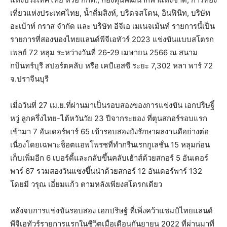
เที่ยวแห่งประเทศไทย, น้ำดื่มสิงห์, บริดจสโตน, อินฟินิท, บริษัท
อะเบ้าท์ กราส จำกัด และ บริษัท อีจีเอ เมเนจเม้นท์ รายการนี้เป็น
รายการที่สองของไทยแลนด์พีจีเอทัวร์ 2023 แข่งขันแบบสโตรก
เพลย์ 72 หลุม ระหว่างวันที่ 26-29 เมษายน 2566 ณ สนาม
กบินทร์บุรี สปอร์ตคลับ หรือ เคบีเอสซี ระยะ 7,302 หลา พาร์ 72
จ.ปราจีนบุรี
เมื่อวันที่ 27 เม.ย.ที่ผ่านมาเป็นรอบสองของการแข่งขัน เอกปริษฐิ์
หวู่ ลูกครึ่งไทย-ไต้หวันวัย 23 ปีจากระยอง ที่ตุนสกอร์รอบแรก
เข้ามา 7 อันเดอร์พาร์ 65 เข้ารอบสองยังรักษาผลงานดีอย่างต่อ
เนื่องโดยเฉพาะช็อตแอพโพรชที่ทำกรีนเรกกูเลชั่น 15 หลุมก่อน
เก็บเพิ่มอีก 6 เบอร์ดี้และกลับขึ้นคลับเฮ้าส์ด้วยสกอร์ 5 อันเดอร์
พาร์ 67 รวมสองวันแซงขึ้นนำด้วยสกอร์ 12 อันเดอร์พาร์ 132
โดยมี วรุณ เอี่ยมแก้ว ตามหลังเพียงสโตรกเดียว
หลังจบการแข่งขันรอบสอง เอกปริษฐ์ ที่เพิ่งคว้าแชมป์ไทยแลนด์
พีจีเอทัวร์รายการแรกในชีวิตเมื่อเดือนกันยายน 2022 ที่ผ่านมาที่