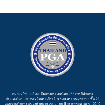
สมาคมกีฬากอล์ฟอาชีพแห่งประเทศไทย 286 การกีฬาแห่ง
ประเทศไทย อาคารเฉลิมพระเกียรติ ๗ รอบ พระชนมพรรษา ชั้น 21
ถนนรามคำแหง แขวงหัวหมาก เขตบางกะปิ กรุงเทพมหานคร 10240