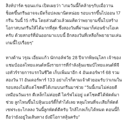
สิงห์ปาร์ค ขอนแก่น เปิดเผยว่า “เกมวันนี้ก็คล้ายๆกับเมื่อวาน
ช็อตขึ้นกรีนอาจจะมีดร็อปลงมานิดหน่อย รอบแรกขึ้นไปออน 17
กรีน วันนี้ 15 กรีน โดยส่วนตัวแล้วผมคิดว่าพยายามขึ้นไปสร้าง
โอกาสบนกรีนให้ได้มากที่สุด ซึ่งสองวันที่ผ่านมาก็ค่อนข้างโอเค
ครับ ด้วยสกอร์ที่มันออกมาแบบนี้ อีกสองวันที่เหลือก็พยายามเล่น
เกมนี้ไปเรื่อยๆ”
ทางด้าน วรุณ เอี่ยมแก้ว นักกอล์ฟวัย 28 ปีจากพิษณุโลก เจ้าของ
แชมป์ออลไทยแลนด์หนึ่งรายการที่กำลังลุ้นแชมป์ไทยแลนด์พีจี
เอทัวร์รายการแรกในชีวิต เก็บเพิ่มมาอีก 4 อันเดอร์พาร์ 68 รวม
สองวัน 11 อันเดอร์พาร์ 133 อย่างไรก็ตามเจ้าตัวยอมรับว่าเกมใน
รอบสองไม่ดีแต่โชคดีได้เกมบนกรีนมาช่วย “วันนี้เกมไม่ค่อยดี
เหมือนวันแรก ตีเหล็กไม่ค่อยดี ไดร์ฟไม่อยู่ แต่โชคดีได้พัตต์มา
ช่วย ลูกไหนขึ้นไปลุ้นเบอร์ดี้ก็ทำได้เลย หลุมไหนที่จะเสียก็พัตต์
เซฟระยะไกลลง วันนี้ลูกพัตต์ดีครับ ใกล้ไกลเก็บได้หมด ตอนนี้ก็
ถือว่ายังอยู่ในเส้นทาง ยังมีโอกาสลุ้นครับ”