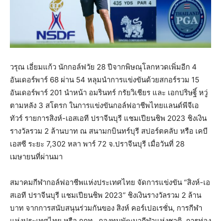
วรุณ เอี่ยมแก้ว นักกอล์ฟวัย 28 ปีจากพิษณุโลกหวดเพิ่มอีก 4
อันเดอร์พาร์ 68 ผ่าน 54 หลุมนำการแข่งขันด้วยสกอร์รวม 15
อันเดอร์พาร์ 201 นำหน้า อมรินทร์ กรัยวิเชียร และ เอกปริษฐิ์ หวู่
ตามหลัง 3 สโตรก ในการแข่งขันกอล์ฟอาชีพไทยแลนด์พีจีเอ
ทัวร์ รายการสิงห์-เอสเอที ปราจีนบุรี แชมเปียนชิพ 2023 ชิงเงิน
รางวัลรวม 2 ล้านบาท ณ สนามกบินทร์บุรี สปอร์ตคลับ หรือ เคบี
เอสซี ระยะ 7,302 หลา พาร์ 72 จ.ปราจีนบุรี เมื่อวันที่ 28
เมษายนที่ผ่านมา
สมาคมกีฬากอล์ฟอาชีพแห่งประเทศไทย จัดการแข่งขัน “สิงห์-เอ
สเอที ปราจีนบุรี แชมเปียนชิพ 2023” ชิงเงินรางวัลรวม 2 ล้าน
บาท จากการสนับสนุนร่วมกันของ สิงห์ คอร์เปอเรชั่น, การกีฬา
แห่งประเทศไทย หรือ กกท., กองทุนพัฒนากีฬาแห่งชาติ, การท่อง