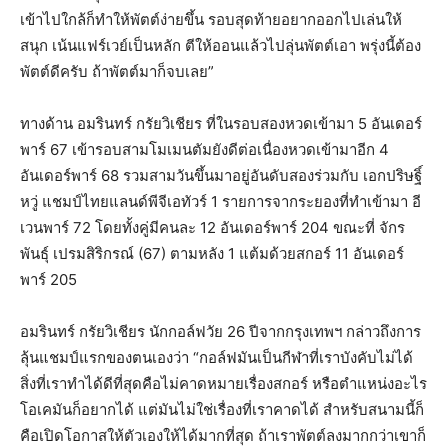
เข้าไปใกล้ก็ทำให้พัตต์ง่ายขึ้น รอบสุดท้ายอยากออกไปเล่นให้
สนุก เน้นแฟร์เวย์เป็นหลัก ตีให้ออนแล้วไปลุ่นพัตต์เอา พรุ่งนี้ต้อง
พัตต์ดีครับ ถ้าพัตต์มาก็จบเลย”
ทางด้าน อมรินทร์ กรัยวิเชียร ที่ในรอบสองหวดเข้ามา 5 อันเดอร์
พาร์ 67 เข้ารอบสามโมเมนตัมยังดีต่อเนื่องหวดเข้ามาอีก 4
อันเดอร์พาร์ 68 รวมสามวันขึ้นมาอยู่อันดับสองร่วมกับ เอกปริษฐิ์
หวู่ แชมป์ไทยแลนด์พีจีเอทัวร์ 1 รายการจากระยองที่ทำเข้ามา อี
เวนพาร์ 72 โดยทั้งคู่มีคนละ 12 อันเดอร์พาร์ 204 ขณะที่ จักร
พันธุ์ เปรมสิริกรณ์ (67) ตามหลัง 1 แต้มด้วยสกอร์ 11 อันเดอร์
พาร์ 205
อมรินทร์ กรัยวิเชียร นักกอล์ฟวัย 26 ปีจากกรุงเทพฯ กล่าวถึงการ
ลุ้นแชมป์แรกของตนเองว่า “กอล์ฟมันเป็นกีฬาที่เราบังคับไม่ได้
สิ่งที่เราทำได้ดีที่สุดคือไม่คาดหมายเรื่องสกอร์ หรือตำแหน่งอะไร
โอเคมันก็อยากได้ แต่มันไม่ใช่เรื่องที่เราคาดได้ สำหรับสนามนี้ก็
คือเปิดโอกาสให้ตัวเองให้ได้มากที่สุด ถ้าเราพัตต์ลงมากกว่าเขาก็