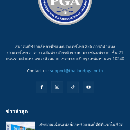
สมาคมกีฬากอล์ฟอาชีพแห่งประเทศไทย 286 การกีฬาแห่ง
ประเทศไทย อาคารเฉลิมพระเกียรติ ๗ รอบ พระชนมพรรษา ชั้น 21
ถนนรามคำแหง แขวงหัวหมาก เขตบางกะปิ กรุงเทพมหานคร 10240
Contact us:
support@thailandpga.or.th
ข่าวล่าสุด
ภัทรภณเฉือนเพลย์ออฟซิวแชมป์ทีดีทีแรกในชีวิต