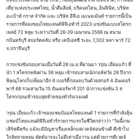
เที่ยวแห่งประเทศไทย, น้ำดื่มสิงห์, บริดจสโตน, อินฟินิท, บริษัท
อะเบ้าท์ กราส จำกัด และ บริษัท อีจีเอ เมเนจเม้นท์ รายการนี้เป็น
รายการที่สองของไทยแลนด์พีจีเอทัวร์ 2023 แข่งขันแบบสโตรก
เพลย์ 72 หลุม ระหว่างวันที่ 26-29 เมษายน 2566 ณ สนาม
กบินทร์บุรี สปอร์ตคลับ หรือ เคบีเอสซี ระยะ 7,302 หลา พาร์ 72
จ.ปราจีนบุรี
การแข่งขันรอบสามเมื่อวันที่ 28 เม.ย.ที่ผ่านมา วรุณ เอี่ยมแก้ว ที่
นำ 1 สโตรกหลังผ่าน 36 หลุม เข้ารอบสามนักกอล์ฟวัย 28 ปีจาก
พิษณุโลกเก็บเพิ่มมาอีก 6 เบอร์ดี้ก่อนจบวันด้วยสกอร์ 4 อันเดอร์
พาร์ 68 รวมสามวัน 15 อันเดอร์พาร์ 201 นำการแข่งขัน 3 ส
โตรกก่อนเข้ารอบสุดท้ายของทัวร์นาเมนต์
วรุณ เอี่ยมแก้ว เจ้าของแชมป์ออลไทยแลนด์ 1 รายการที่กำลังลุ้น
แชมป์ไทยแลนด์พีจีเอทัวร์รายการแรกในชีวิตกล่าวว่า “วันนี้เกม
เสิร์ฟดีครับ แม้จะมีปัญหาเรื่องเหล็กแต่เวดจ์ค่อนข้างดี ตีเข้าไป
ใกล้หลายหลุม พัตต์อาจจะไม่ดีเท่าเมื่อวาน แต่ด้วยการตีเวดจ์