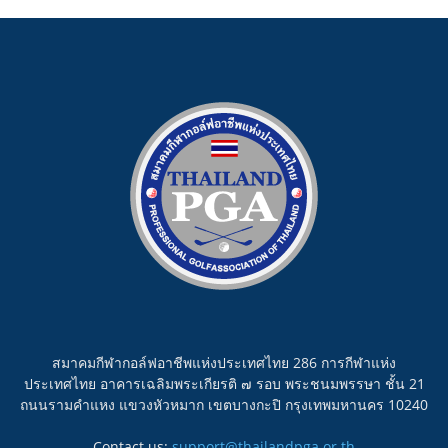
สมาคมกีฬากอล์ฟอาชีพแห่งประเทศไทย 286 การกีฬาแห่ง
ประเทศไทย อาคารเฉลิมพระเกียรติ ๗ รอบ พระชนมพรรษา ชั้น 21
ถนนรามคำแหง แขวงหัวหมาก เขตบางกะปิ กรุงเทพมหานคร 10240
Contact us:
support@thailandpga.or.th