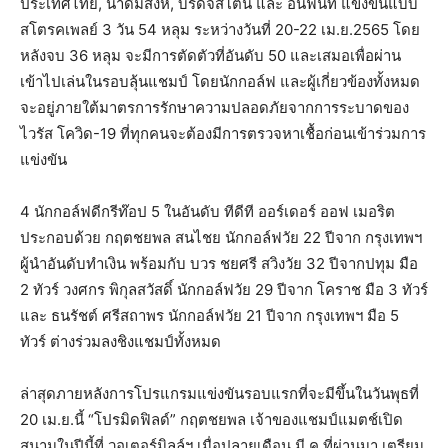
ประเทศไทย, น้ำดื่มสิงห์, บริดจสโตน และ อินฟินิท แข่งขันแบบ
สโตรคเพลย์ 3 วัน 54 หลุม ระหว่างวันที่ 20-22 เม.ย.2565 โดย
หลังจบ 36 หลุม จะมีการตัดตัวที่อันดับ 50 และเสมอเพื่อผ่าน
เข้าไปเล่นในรอบลุ้นแชมป์ โดยนักกอล์ฟ และผู้เกี่ยวข้องทั้งหมด
จะอยู่ภายใต้มาตรการรักษาความปลอดภัยจากการระบาดของ
ไวรัส โควิด-19 ที่ทุกคนจะต้องมีการตรวจหาเชื้อก่อนเข้าร่วมการ
แข่งขัน
4 นักกอล์ฟดีกรีท๊อป 5 ในอันดับ ทีดีที ออร์เดอร์ ออฟ เมอริต
ประกอบด้วย กฤตชยพล สนไชย นักกอล์ฟวัย 22 ปีจาก กรุงเทพฯ
ผู้นำอันดับทำเงิน พร้อมกับ บวร ชยศรี สวิงวัย 32 ปีจากปทุม มือ
2 ทัวร์ วงศกร พิกุลสวัสดิ์ นักกอล์ฟวัย 29 ปีจาก โคราช มือ 3 ทัวร์
และ ธนรัชต์ ศรีสถาพร นักกอล์ฟวัย 21 ปีจาก กรุงเทพฯ มือ 5
ทัวร์ ต่างร่วมลงชิงแชมป์ทั้งหมด
ล่าสุดภายหลังการโปรแกรมแข่งขันรอบแรกที่จะมีขึ้นในวันพุธที่
20 เม.ย.นี้ “โปรมิดฟิลด์” กฤตชยพล เจ้าของแชมป์แมตช์เปิด
สนามในปีนี้ที่ วอเตอร์มิลล์ฯ เมื่อปลายเดือน มี.ค.ที่ผ่านมา เตรียม