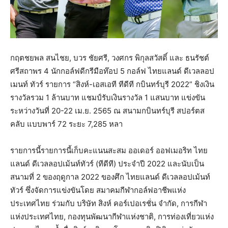
กฤตชยพล สนไชย, บวร ชัยศรี, วงศกร พิกุลสวัสดิ์ และ ธนรัชต์
ศรีสถาพร 4 นักกอล์ฟดีกรีมือท๊อป 5 กอล์ฟ ไทยแลนด์ ดีเวลลอป
เมนท์ ทัวร์ รายการ “สิงห์-เอสเอที ทีดีที กบินทร์บุรี 2022” ชิงเงิน
รางวัลรวม 1 ล้านบาท แชมป์รับเงินรางวัล 1 แสนบาท แข่งขัน
ระหว่างวันที่ 20-22 เม.ย. 2565 ณ สนามกบินทร์บุรี สปอร์ตส
คลับ แบบพาร์ 72 ระยะ 7,285 หลา
รายการนี้รายการนี้เก็บคะแนนสะสม ออเดอร์ ออฟเมอริท ไทย
แลนด์ ดีเวลลอปเม้นท์ทัวร์ (ทีดีที) ประจำปี 2022 และนับเป็น
สนามที่ 2 ของฤดูกาล 2022 ของศึก ไทยแลนด์ ดีเวลลอปเม้นท์
ทัวร์ ซึ่งจัดการแข่งขันโดย สมาคมกีฬากอล์ฟอาชีพแห่ง
ประเทศไทย ร่วมกับ บริษัท สิงห์ คอร์เปอเรชั่น จำกัด, การกีฬา
แห่งประเทศไทย, กองทุนพัฒนากีฬาแห่งชาติ, การท่องเที่ยวแห่ง