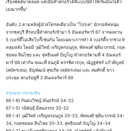
เรื่องพัตต์มาตลอด แต่เมื่อทำสกอร์ได้ดีแบบนี้ทำให้เริ่มมั่นใจตัว
เองมากขึ้น”
อันดับ 2 ตามหลังผู้นำสโตรคเดียวเป็น “โปรเค” นักกอล์ฟหนุ่ม
จากชลบุรี ที่รอบนี้ทำสกอร์เข้ามา 5 อันเดอร์พาร์ 67 จากผลงาน
5 เบอร์ดี้ไม่เสียโบกี้เช่นกัน โดยเฉพาะการทำ 4 เบอร์ดี้จากช่วง 9
หลุมหลัง โดยมี วุฒิวิทย์ เจริญพรอนุกูล, ทัตพงศ์ ชุติมาภรณ์, กฤต
ชยพล สินไชย และ สุทธินนท์ ปัญโญ ทำสกอร์ตามที่ 4 อันเดอร์
พาร์ 68 เท่ากัน ขณะที่ ธนภูมิ ครรชิตวรกุล, ณัฎฐพัชร์ แก้วพิบูลย์
(สมัครเล่น), ธัญพัฒน์ สุขเกิด (สมัครเล่น) และ สมศักดิ์ ขาว
ประทุม สกอร์อยู่ที่ 3 อันเดอร์พาร์ 69
สรุปผลการแข่งขัน
66 (-6) กันตปวิชญ์ พันธรักษ์ 34-32
67 (-5) วนิพันธุ์ มีสมอรรถ 35-32
68 (-4) วุฒิวิทย์ เจริญพรอนุกูล 35-33, ทัตพงศ์ ชุติมาภรณ์ 34-
34, กฤตชยพล สินไชย 35-33, สุทธินนท์ ปัญโญ 34-34
69 (-3) ธนภูมิ ครรชิตวรกุล 34-35, ณัฎฐพัชร์ แก้วพิบูลย์