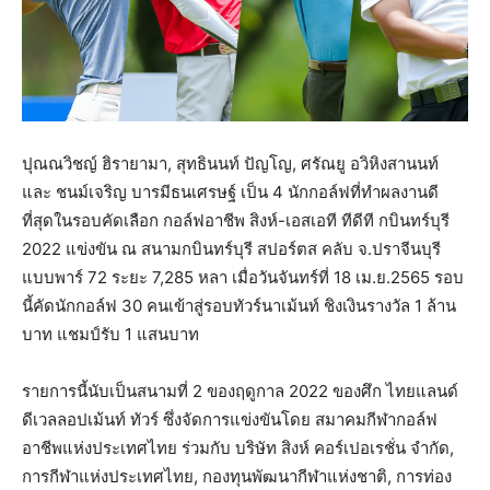
ปุณณวิชญ์ ฮิรายามา, สุทธินนท์ ปัญโญ, ศรัณยู อวิหิงสานนท์
และ ชนม์เจริญ บารมีธนเศรษฐ์ เป็น 4 นักกอล์ฟที่ทำผลงานดี
ที่สุดในรอบคัดเลือก กอล์ฟอาชีพ สิงห์-เอสเอที ทีดีที กบินทร์บุรี
2022 แข่งขัน ณ สนามกบินทร์บุรี สปอร์ตส คลับ จ.ปราจีนบุรี
แบบพาร์ 72 ระยะ 7,285 หลา เมื่อวันจันทร์ที่ 18 เม.ย.2565 รอบ
นี้คัดนักกอล์ฟ 30 คนเข้าสู่รอบทัวร์นาเม้นท์ ชิงเงินรางวัล 1 ล้าน
บาท แชมป์รับ 1 แสนบาท
รายการนี้นับเป็นสนามที่ 2 ของฤดูกาล 2022 ของศึก ไทยแลนด์
ดีเวลลอปเม้นท์ ทัวร์ ซึ่งจัดการแข่งขันโดย สมาคมกีฬากอล์ฟ
อาชีพแห่งประเทศไทย ร่วมกับ บริษัท สิงห์ คอร์เปอเรชั่น จำกัด,
การกีฬาแห่งประเทศไทย, กองทุนพัฒนากีฬาแห่งชาติ, การท่อง