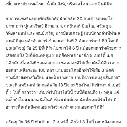
เที่ยวแห่งประเทศไทย, น้ำดื่มสิงห์, บริดจสโตน และ อินฟินิท
จบการแข่งขันรอบคัดเลือกคัดนักกอล์ฟ 30 คนเข้ารอบต่อไป
ปรากฏว่า ปุณณวิชญ์ ฮิรายามา, สุทธินนท์ ปัญโญ, ศรัณยู อ
วิหิงสานนท์ และ ชนม์เจริญ บารมีธนเศรษฐ์ เป็นนักกอล์ฟที่ทำผล
งานดีที่สุด หลังทำสกอร์เข้ามาเท่ากันที่ 3 อันเดอร์พาร์ 69 โดยที่
ปุณณวิชญ์ วัย 25 ปีที่เทิร์นโปรมาได้ 6 ปี แม้ออกสตาร์ทด้วยการ
เสียดับเบิ้ลโบกี้ตั้งแต่หลุม 2 แต่ฮึดทำเข้ามาอีก 5 เบอร์ดี้ เผย
“เสียดับเบิ้ลหลังทีชอตออกขวา ชอตสองตีไปเกี่ยวต้นไม้อีก เคาะ
ออกมาเหลือระยะ 100 หลา แถมออนไกลอีกทำให้เสีย 3 พัตต์
ช่วงนี้กำลังทำสวิงใหม่ และฟิตร่างกาย รวมถึงการเล่นลูกสั้นด้วย”
ขณะที่ สุทธินนท์ นักกอล์ฟวัย 18 ปีจากเชียงใหม่ ตีเข้ามา 4 เบอร์
ดี้ 1 โบกี้ กล่าวว่า “เพิ่มเทิร์นโปรในปีนี้ วันนี้ตีออนถึง 17 หลุม แค่
เหล็กยังไม่แน่นอน นี่เป็นทัวร์นาเม้นท์แรกนับตั้งแต่เทิร์นโปร มี
อาการตื่นเต้นนิดหน่อย หวังว่าจะทำผลงานออกมาได้ดี”
ศรัณยู วัย 36 ปี ทำเข้ามา 7 เบอร์ดี้ เสียไป 3 โบกี้ เผยหลังจบเกม