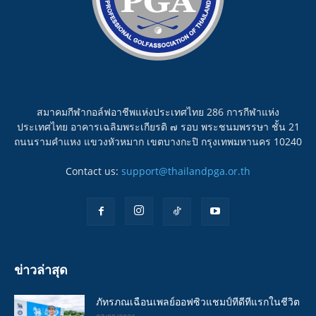
สมาคมกีฬากอล์ฟอาชีพแห่งประเทศไทย 286 การกีฬาแห่ง
ประเทศไทย อาคารเฉลิมพระเกียรติ ๗ รอบ พระชนมพรรษา ชั้น 21
ถนนรามคำแหง แขวงหัวหมาก เขตบางกะปิ กรุงเทพมหานคร 10240
Contact us:
support@thailandpga.or.th
ข่าวล่าสุด
ภัทรภณเฉือนเพลย์ออฟซิวแชมป์ทีดีทีแรกในชีวิต