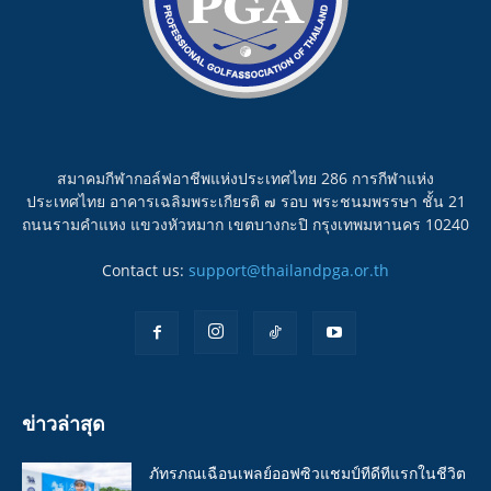
สมาคมกีฬากอล์ฟอาชีพแห่งประเทศไทย 286 การกีฬาแห่ง
ประเทศไทย อาคารเฉลิมพระเกียรติ ๗ รอบ พระชนมพรรษา ชั้น 21
ถนนรามคำแหง แขวงหัวหมาก เขตบางกะปิ กรุงเทพมหานคร 10240
Contact us:
support@thailandpga.or.th
ข่าวล่าสุด
ภัทรภณเฉือนเพลย์ออฟซิวแชมป์ทีดีทีแรกในชีวิต