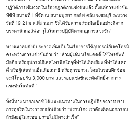
ปฏิบัติการเข้มงวดในเรื่องกฏกติกาแข่งขันแล้ว ตั้งแต่การแข่งขัน
ทีซีที สนามที่ 1 ที่จัด ณ สนามบูรพา กอล์ฟ คลับ จ.ชลบุรี ระหว่าง
วันที่ 19-21 ม.ค.ที่ผ่านมา ซึ่งได้รับความร่วมมือเป็นอย่างดีจาก
บรรดานักกอล์ฟอาวุโสในการปฏิบัติตามกฏการแข่งขัน”
ทางสมาคมยังมีประกาศเพิ่มเติมในเรื่องการใช้อุปกรณ์อีเลคโทรนิ
คระหว่างการแข่งขันด้วยว่า “ห้ามผู้เล่น หรือแคดดี้ ใช้โทรศัพท์
มือถือ หรืออุปกรณ์อีเลคโทรนิคใดๆที่ทำให้เกิดเสียง ที่ทำให้แคด
ดี้ หรือผู้เล่นท่านอื่นเสียสมาธิ หรือถูกรบกวน โดยในรอบฝึกซ้อม
จะมีโทษปรับ 3,000 บาท และรอบแข่งขันจะตัดสิทธิ์จากการ
แข่งขันในทันที ”
ทั้งนี้ทาง นายกเอกซ์ ได้แนะแนวทางในการปฏิบัติของการปราบ
การทุจริตในวงการกอล์ฟด้วยว่า “ปราบโกง เราต้องคิดนอกกรอบ
ถ้ายังอยู่ในกรอบ ปราบไม่มีทางสำเร็จ”