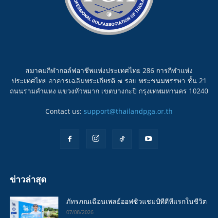
สมาคมกีฬากอล์ฟอาชีพแห่งประเทศไทย 286 การกีฬาแห่ง
ประเทศไทย อาคารเฉลิมพระเกียรติ ๗ รอบ พระชนมพรรษา ชั้น 21
ถนนรามคำแหง แขวงหัวหมาก เขตบางกะปิ กรุงเทพมหานคร 10240
Contact us:
support@thailandpga.or.th
ข่าวล่าสุด
ภัทรภณเฉือนเพลย์ออฟซิวแชมป์ทีดีทีแรกในชีวิต
07/08/2026