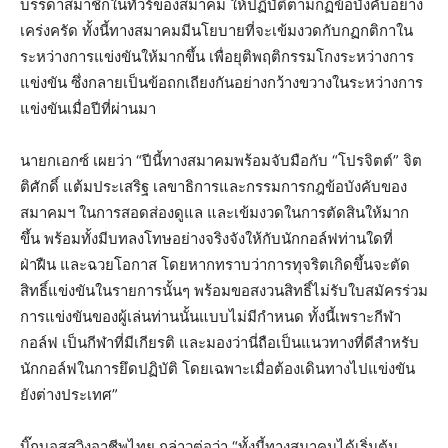
บรรดาสมาชิกในทัวร์ของสมาคม ให้ปฏิบัติตามกฏข้อบังคับอย่าง
เคร่งครัด ทั้งนี้ทางสมาคมมีนโยบายที่จะเข้มงวดกับกฏกติกาใน
ระหว่างการแข่งขันให้มากขึ้น เพื่อยุติพฤติกรรมโกงระหว่างการ
แข่งขัน ซึ่งกลายเป็นข้อถกเถียงกันอย่างกว้างขวางในระหว่างการ
แข่งขันเมื่อปีที่ผ่านมา
นายกเอกซ์ เผยว่า “ปีนี้ทางสมาคมพร้อมจับมือกับ “โปรจิตต์” จิต
ติศักดิ์ แต้มประเสริฐ เลขาธิการและกรรมการกฎข้อบังคับของ
สมาคมฯ ในการสอดส่องดูแล และเข้มงวดในการตัดสินให้มาก
ขึ้น พร้อมทั้งมีบทลงโทษอย่างจริงจังให้กับนักกอล์ฟท่านใดที่
ฝ่าฝืน และฉวยโอกาส โดยหากทราบว่าการทุจริตเกิดขึ้นจะตัด
สิทธิ์แข่งขันในรายการนั้นๆ พร้อมขอสงวนสิทธิ์ไม่รับใบสมัครร่วม
การแข่งขันของผู้เล่นท่านนั้นแบบไม่มีกำหนด ทั้งนี้เพราะกีฬา
กอล์ฟ เป็นกีฬาที่มีเกียรติ และมองว่านี่ถือเป็นแนวทางที่ดีสำหรับ
นักกอล์ฟในการยึดปฏิบัติ โดยเฉพาะเมื่อต้องเดินทางไปแข่งขัน
ยังต่างประเทศ”
บิ๊กบอสสวิงอาชีพไทย กล่าวต่อว่า “ทั้งนี้ทางสมาคมได้เริ่มต้น