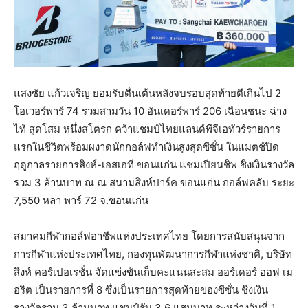
แสงชัย แก้วเจริญ ยอมรับตื่นเต้นหลังจบรอบสุดท้ายตีเกินไป 2
โอเวอร์พาร์ 74 รวมสามวัน 10 อันเดอร์พาร์ 206 เฉือนชนะ ฉ่าง
ไท้ สุดโสม หนึ่งสโตรก คว้าแชมป์ไทยแลนด์พีจีเอทัวร์รายการ
แรกในชีวิตพร้อมผงาดนักกอล์ฟทำเงินสูงสุดซีซั่น ในแมตช์ปิด
ฤดูกาลรายการสิงห์-เอสเอที ขอนแก่น แชมเปียนชิพ ชิงเงินรางวัล
รวม 3 ล้านบาท ณ ณ สนามสิงห์ปาร์ค ขอนแก่น กอล์ฟคลับ ระยะ
7,550 หลา พาร์ 72 จ.ขอนแก่น
สมาคมกีฬากอล์ฟอาชีพแห่งประเทศไทย โดยการสนับสนุนจาก
การกีฬาแห่งประเทศไทย, กองทุนพัฒนาการกีฬาแห่งชาติ, บริษัท
สิงห์ คอร์เปอเรชั่น จัดแข่งขันเก็บคะแนนสะสม ออร์เดอร์ ออฟ เม
อริต เป็นรายการที่ 8 ซึ่งเป็นรายการสุดท้ายของซีซั่น ชิงเงิน
รางวัลรวม 3 ล้านบาท แชมป์รับ 3.6 แสนบาท ระหว่างวันที่ 1