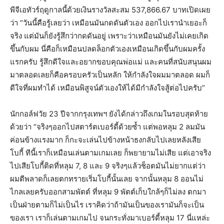
พีจีเอทัวร์ฤดูกาลนี้ด้วยเงินรางวัลสะสม 537,866.67 บาทเปิดเผย
ว่า “วันนี้คือรู้เลยว่า เหมือนมันกดดันตัวเอง ออกไปเรานำเยอะก็
จริง แต่มันก็ยังรู้สึกว่ากดดันอยู่ เพราะว่าเหมือนมันยังไม่เคยเกิด
ขึ้นกับผม นี่คือก็เหมือนปลดล็อกตัวเองเหมือนเกิดขึ้นกับผมครั้ง
แรกครับ รู้สึกดีใจและอยากขอบคุณพ่อแม่ และคนที่สนับสนุนผม
มาตลอดเลยก็คือครอบครัวเป็นหลัก ให้กำลังใจผมมาตลอด ผมก็
ดีใจที่ผมทำได้ เหมือนพิสูจน์ตัวเองให้ได้มีกำลังใจสู้ต่อไปครับ”
นักกอล์ฟวัย 23 ปีจากกรุงเทพฯ ยังได้กล่าวถึงเกมในรอบสุดท้าย
ด้วยว่า “จริงๆออกไปสตาร์ตเบอร์ดี้ด้วยซ้ำ แต่พอหลุม 2 ลมมัน
ค่อนข้างแรงมาก ก็กะจะเล่นไปข้างหน้าธงกลับไปเลยหลังเสีย
โบกี้ ทีนี้เราก็เหมือนเล่นตามเกมเลย ก็พยายามไม่เสีย แต่เอาจริง
ไปเสียโบกี้ติดที่หลุม 7, 8 และ 9 จริงๆแล้วช็อตมันไม่ยากแต่ว่า
ผมตีพลาดก็เลยตกทรายเริ่มโบกี้นั้นเลย จากนั้นหลุม 8 ออนไม่
ไกลเลยครับออกสามพัตต์ ที่หลุม 9 พัตต์เก็บใกล้ๆก็ไม่ลง ตกมา
เป็นฝ่ายตามก็ไม่เป็นไร เราคิดว่าถ้ามันเป็นของเรามันก็จะเป็น
ของเรา เราก็เล่นตามเกมไป จนกระทั่งมาเบอร์ดี้หลุม 17 นี่แหล่ะ