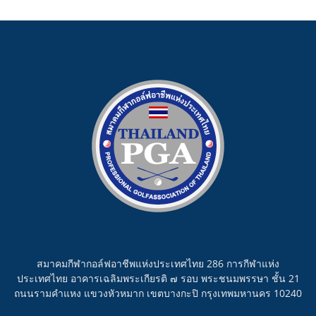
สมาคมกีฬากอล์ฟอาชีพแห่งประเทศไทย 286 การกีฬาแห่ง
ประเทศไทย อาคารเฉลิมพระเกียรติ ๗ รอบ พระชนมพรรษา ชั้น 21
ถนนรามคำแหง แขวงหัวหมาก เขตบางกะปิ กรุงเทพมหานคร 10240