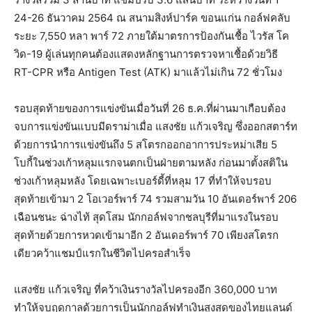
24-26 ธันวาคม 2564 ณ สนามสิงห์ปาร์ค ขอนแก่น กอล์ฟคลับ
ระยะ 7,550 หลา พาร์ 72 ภายใต้มาตรการป้องกันเชื้อ ไวรัส โค
วิด-19 ผู้เล่นทุกคนต้องแสดงหลักฐานการตรวจหาเชื้อด้วยวิธี
RT-CPR หรือ Antigen Test (ATK) มาแล้วไม่เกิน 72 ชั่วโมง
รอบสุดท้ายของการแข่งขันเมื่อวันที่ 26 ธ.ค.ที่ผ่านมาเกือบต้อง
จบการแข่งขันแบบมีดราม่าเมื่อ แสงชัย แก้วเจริญ ซึ่งออกสตาร์ท
ด้วยการนำการแข่งขันถึง 5 สโตรกออกอาการประหม่าเสีย 5
โบกี้ในช่วงเก้าหลุมแรกจนตกเป็นฝ่ายตามหลัง ก่อนมาตั้งสติใน
ช่วงเก้าหลุมหลัง โดยเฉพาะเบอร์ดี้ที่หลุม 17 ที่ทำให้จบรอบ
สุดท้ายเข้ามา 2 โอเวอร์พาร์ 74 รวมสามวัน 10 อันเดอร์พาร์ 206
เฉือนชนะ ฉ่างไท้ สุดโสม นักกอล์ฟจากชลบุรีที่มาแรงในรอบ
สุดท้ายด้วยการหวดเข้ามาอีก 2 อันเดอร์พาร์ 70 เพียงสโตรก
เดียวคว้าแชมป์แรกในชีวิตไปครอสำเร็จ
แสงชัย แก้วเจริญ ที่คว้าเงินรางวัลไปครองอีก 360,000 บาท
ทำให้จบฤดูกาลด้วยการเป็นนักกอล์ฟทำเงินสูงสุดของไทยแลนด์