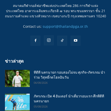
สมาคมกีฬากอล์ฟอาชีพแห่งประเทศไทย 286 การกีฬาแห่ง
ประเทศไทย อาคารเฉลิมพระเกียรติ ๗ รอบ พระชนมพรรษา ชั้น 21
ถนนรามคำแหง แขวงหัวหมาก เขตบางกะปิ กรุงเทพมหานคร 10240
Contact us:
support@thailandpga.or.th
ข่าวล่าสุด
ทีดีที นครนายก รอบสองไม่จบ ศุภกิจ-ภัทรภณ นำ
ร่วม วิสุทธิ์กดโฮลอินวัน
06/08/2026
ภัทรภณ เปิด 4 อันเดอร์ นำเดี่ยวรอบแรก ศึกทีดีที
นครนายก
05/08/2026