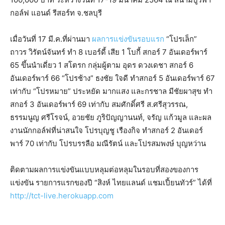
กอล์ฟ แอนด์ รีสอร์ท จ.ชลบุรี
เมื่อวันที่ 17 มี.ค.ที่ผ่านมา
ผลการแข่งขันรอบแรก
“โปรเล็ก”
ถาวร วิรัตน์จันทร์ ทำ 8 เบอร์ดี้ เสีย 1 โบกี้ สกอร์ 7 อันเดอร์พาร์
65 ขึ้นนำเดี่ยว 1 สโตรก กลุ่มผู้ตาม อุดร ดวงเดชา สกอร์ 6
อันเดอร์พาร์ 66 “โปรช้าง” ธงชัย ใจดี ทำสกอร์ 5 อันเดอร์พาร์ 67
เท่ากับ “โปรหมาย” ประหยัด มากแสง และกรชาล มีชัยผาสุข ทำ
สกอร์ 3 อันเดอร์พาร์ 69 เท่ากับ สมศักดิ์ศรี ส.ศรีสุวรรณ,
ธรรมนูญ ศรีโรจน์, อวยชัย ภูริปัญญานนท์, จรัญ แก้วมูล และผล
งานนักกอล์ฟที่น่าสนใจ โปรบุญชู เรืองกิจ ทำสกอร์ 2 อันเดอร์
พาร์ 70 เท่ากับ โปรบรรลือ มณีรัตน์ และโปรสมพงษ์ บุญหว่าน
ติดตามผลการแข่งขันแบบหลุมต่อหลุมในรอบที่สองของการ
แข่งขัน รายการแรกของปี “สิงห์ ไทยแลนด์ แชมเปี้ยนทัวร์” ได้ที่
http://tct-live.herokuapp.com