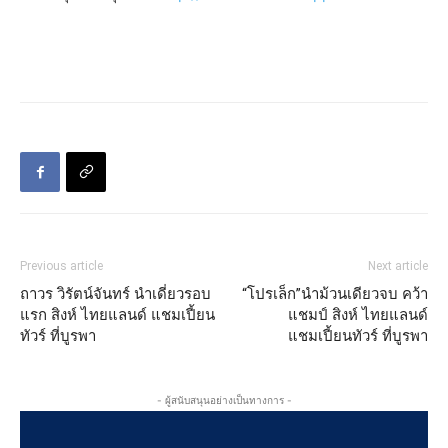
Previous article
Next article
ถาวร วิรัตน์จันทร์ นำเดี่ยวรอบ
“โปรเล็ก”นำม้วนเดียวจบ คว้า
แรก สิงห์ ไทยแลนด์ แชมเปี้ยน
แชมป์ สิงห์ ไทยแลนด์
ทัวร์ ที่บูรพา
แชมเปี้ยนทัวร์ ที่บูรพา
- ผู้สนับสนุนอย่างเป็นทางการ -