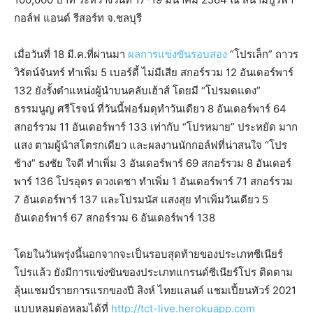
กอล์ฟ แอนด์ รีสอร์ท จ.ชลบุรี
เมื่อวันที่ 18 มี.ค.ที่ผ่านมา
ผลการแข่งขันรอบสอง
“โปรเล็ก” ถาวร
วิรัตน์จันทร์ ทำเพิ่ม 5 เบอร์ดี้ ไม่มีเสีย สกอร์รวม 12 อันเดอร์พาร์
132 ยังรั้งตำแหน่งผู้นำบนคลับเฮ้าส์ โดยมี “โปรมดแดง”
ธรรมนูญ ศรีโรจน์ ที่วันนี้ฟอร์มดุทำวันเดียว 8 อันเดอร์พาร์ 64
สกอร์รวม 11 อันเดอร์พาร์ 133 เท่ากับ “โปรหมาย” ประหยัด มาก
แสง ตามผู้นำสโตรกเดียว และผลงานนักกอล์ฟที่น่าสนใจ “โปร
ช้าง” ธงชัย ใจดี ทำเพิ่ม 3 อันเดอร์พาร์ 69 สกอร์รวม 8 อันเดอร์
พาร์ 136 โปรอุดร ดวงเดชา ทำเพิ่ม 1 อันเดอร์พาร์ 71 สกอร์รวม
7 อันเดอร์พาร์ 137 และโปรมนัส แสงสุย ทำเพิ่มวันเดียว 5
อันเดอร์พาร์ 67 สกอร์รวม 6 อันเดอร์พาร์ 138
โดยในวันพรุ่งนี้นอกจากจะเป็นรอบสุดท้ายของประเภทซีเนียร์
โปรแล้ว ยังมีการแข่งขันของประเภทแกรนด์ซีเนียร์โปร ติดตาม
ลุ้นแชมป์รายการแรกของปี สิงห์ ไทยแลนด์ แชมเปี้ยนทัวร์ 2021
แบบหลุมต่อหลุมได้ที่
http://tct-live.herokuapp.com