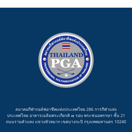
สมาคมกีฬากอล์ฟอาชีพแห่งประเทศไทย 286 การกีฬาแห่ง
ประเทศไทย อาคารเฉลิมพระเกียรติ ๗ รอบ พระชนมพรรษา ชั้น 21
ถนนรามคำแหง แขวงหัวหมาก เขตบางกะปิ กรุงเทพมหานคร 10240