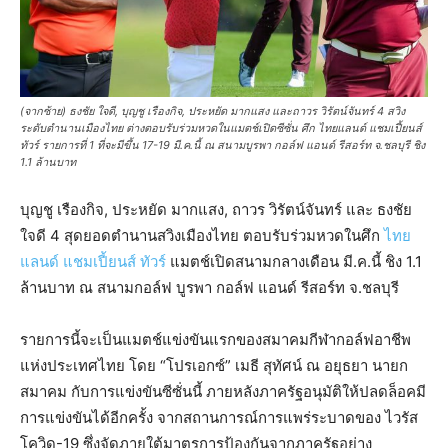
(จากซ้าย) ธงชัย ใจดี, บุญชู เรืองกิจ, ประหยัด มากแสง และถาวร วิรัตน์จันทร์ 4 สวิง
ระดับตำนานเมืองไทย ต่างตอบรับร่วมหวดในแมตช์เปิดซีซั่น ศึก ไทยแลนด์ แชมเปี้ยนส์
ทัวร์ รายการที่ 1 ที่จะมีขึ้น 17-19 มี.ค.นี้ ณ สนามบูรพา กอล์ฟ แอนด์ รีสอร์ท จ.ชลบุรี ชิง
1.1 ล้านบาท
บุญชู เรืองกิจ, ประหยัด มากแสง, ถาวร วิรัตน์จันทร์ และ ธงชัย
ใจดี 4 สุดยอดตำนานสวิงเมืองไทย ตอบรับร่วมหวดในศึก
ไทย
แลนด์ แชมเปี้ยนส์ ทัวร์
แมตช์เปิดสนามกลางเดือน มี.ค.นี้ ชิง 1.1
ล้านบาท ณ สนามกอล์ฟ บูรพา กอล์ฟ แอนด์ รีสอร์ท จ.ชลบุรี
รายการนี้จะเป็นแมตช์แข่งขันแรกของสมาคมกีฬากอล์ฟอาชีพ
แห่งประเทศไทย โดย “โปรเอกซ์” เมธี สุทัศน์ ณ อยุธยา นายก
สมาคม กับการแข่งขันซีซั่นนี้ ภายหลังภาครัฐอนุมัติให้ปลดล็อคมี
การแข่งขันได้อีกครั้ง จากสถานการณ์การแพร่ระบาดของ ไวรัส
โควิด-19 ซึ่งจัดภายใต้มาตรการป้องกันจากภาครัฐอย่าง